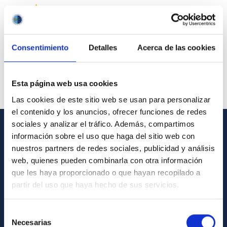
Consentimiento
Detalles
Acerca de las cookies
Esta página web usa cookies
Las cookies de este sitio web se usan para personalizar
el contenido y los anuncios, ofrecer funciones de redes
sociales y analizar el tráfico. Además, compartimos
información sobre el uso que haga del sitio web con
GENERAL INFORMATION
nuestros partners de redes sociales, publicidad y análisis
Contact
web, quienes pueden combinarla con otra información
que les haya proporcionado o que hayan recopilado a
How to get to the IAC
partir del uso que haya hecho de sus servicios.
List of personnel
Library
Selección
Necesarias
de