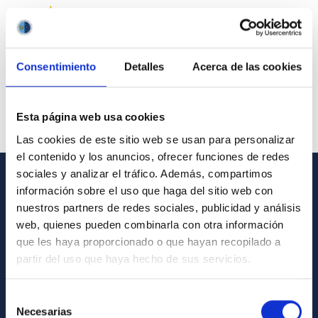
Consentimiento
Detalles
Acerca de las cookies
Esta página web usa cookies
Las cookies de este sitio web se usan para personalizar
el contenido y los anuncios, ofrecer funciones de redes
sociales y analizar el tráfico. Además, compartimos
información sobre el uso que haga del sitio web con
GENERAL INFORMATION
nuestros partners de redes sociales, publicidad y análisis
Contact
web, quienes pueden combinarla con otra información
que les haya proporcionado o que hayan recopilado a
How to get to the IAC
partir del uso que haya hecho de sus servicios.
List of personnel
Library
Selección
Necesarias
de