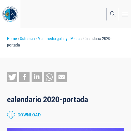
Skip
to
main
content
Breadcrumb
Home
Outreach
Multimedia gallery
Media
Calendario 2020-
portada
calendario 2020-portada
DOWNLOAD