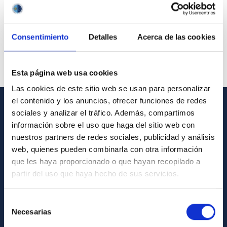
Consentimiento
Detalles
Acerca de las cookies
Esta página web usa cookies
Las cookies de este sitio web se usan para personalizar
el contenido y los anuncios, ofrecer funciones de redes
sociales y analizar el tráfico. Además, compartimos
GENERAL INFORMATION
información sobre el uso que haga del sitio web con
nuestros partners de redes sociales, publicidad y análisis
Contact
web, quienes pueden combinarla con otra información
How to get to the IAC
que les haya proporcionado o que hayan recopilado a
List of personnel
partir del uso que haya hecho de sus servicios.
Library
Selección
General register
Necesarias
de
consentimiento