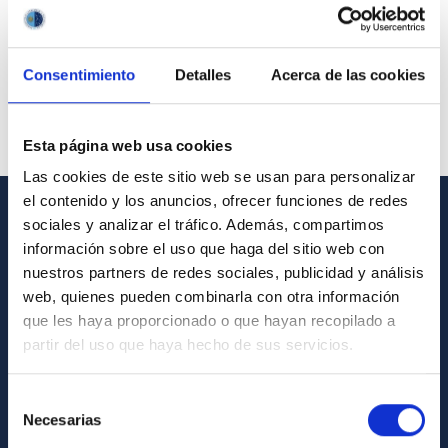
Consentimiento
Detalles
Acerca de las cookies
Esta página web usa cookies
Las cookies de este sitio web se usan para personalizar
el contenido y los anuncios, ofrecer funciones de redes
sociales y analizar el tráfico. Además, compartimos
GENERAL INFORMATION
información sobre el uso que haga del sitio web con
nuestros partners de redes sociales, publicidad y análisis
Contact
web, quienes pueden combinarla con otra información
How to get to the IAC
que les haya proporcionado o que hayan recopilado a
List of personnel
partir del uso que haya hecho de sus servicios.
Library
Selección
General register
Necesarias
de
consentimiento