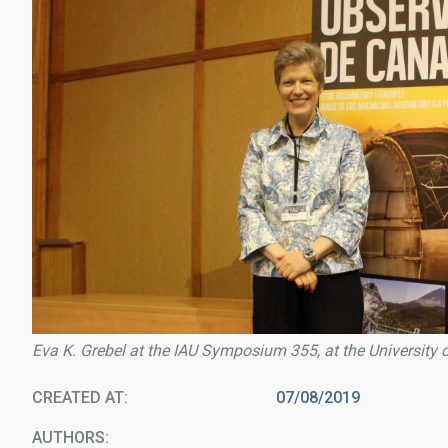
Eva K. Grebel at the IAU Symposium 355, at the University 
CREATED AT
07/08/2019
AUTHORS