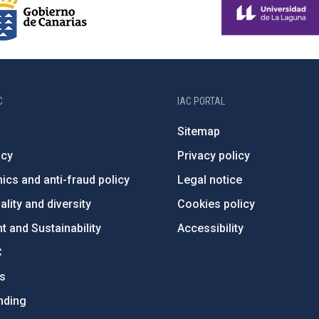
C
IAC PORTAL
Sitemap
ncy
Privacy policy
ics and anti-fraud policy
Legal notice
lity and diversity
Cookies policy
 and Sustainability
Accessibility
C
ts
nding