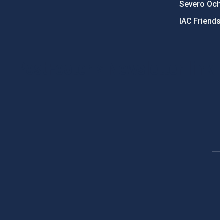
Severo Oc
IAC Friend
PostFooter > Newsletter link