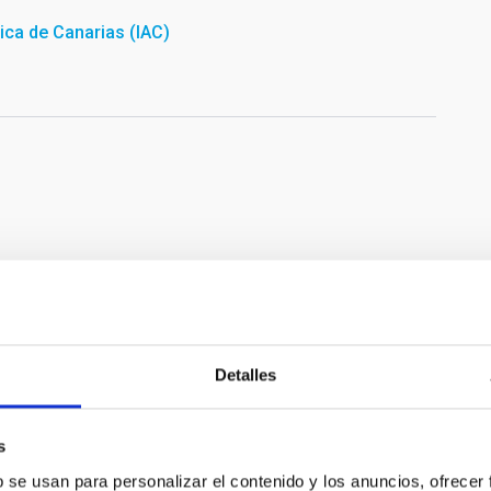
sica de Canarias (IAC)
f La Laguna. Credit: Alejandra Rueda Moral (IAC).
Detalles
s
b se usan para personalizar el contenido y los anuncios, ofrecer