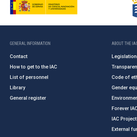
GENERAL INFORMATION
ABOUT THE IA
Contact
Legislation
How to get to the IAC
Transpare
List of personnel
Code of eth
Library
Gender equa
General register
Environment
Forever IA
IAC Projec
External fu