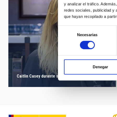
y analizar el tráfico. Ademá
redes sociales, publicidad y
que hayan recopilado a parti
Selección
Necesarias
de
consentimiento
Denegar
Caitlin Casey durante su estancia en el IAC