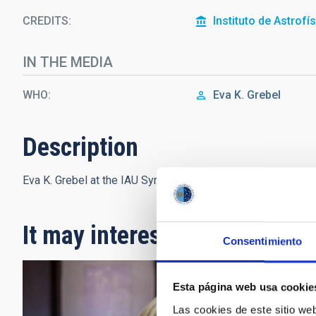
CREDITS
Instituto de Astrofí
IN THE MEDIA
WHO
Eva K. Grebel
Description
Eva K. Grebel at the IAU Symposium 355, at the University o
It may interest you
Consentimiento
Esta página web usa cookie
Las cookies de este sitio we