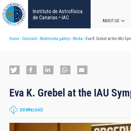
Skip
to
Instituto de Astrofísica
main
de Canarias • IAC
ABOUT US
content
Main
Breadcrumb
Home
Outreach
Multimedia gallery
Media
Eva K. Grebel at the IAU S
navigat
Eva K. Grebel at the IAU Sy
DOWNLOAD