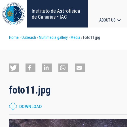
Skip
to
Instituto de Astrofísica
main
de Canarias • IAC
ABOUT US
content
Main
Breadcrumb
Home
Outreach
Multimedia gallery
Media
Foto11.jpg
navigat
foto11.jpg
DOWNLOAD