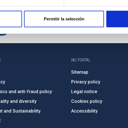
Permitir la selección
C
IAC PORTAL
Sitemap
ncy
Privacy policy
ics and anti-fraud policy
Legal notice
lity and diversity
Cookies policy
 and Sustainability
Accessibility
C