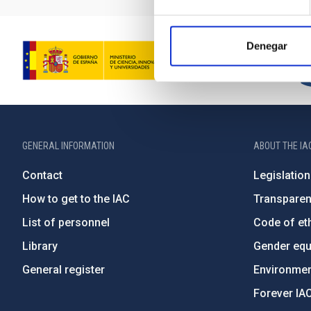
Denegar
GENERAL INFORMATION
ABOUT THE IA
Contact
Legislation
How to get to the IAC
Transpare
List of personnel
Code of eth
Library
Gender equa
General register
Environment
Forever IA