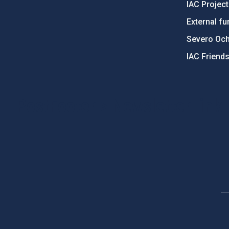
IAC Projec
External fu
Severo Oc
IAC Friend
PostFooter > Newsletter link