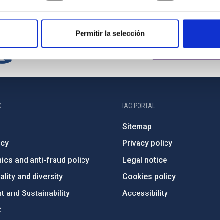
Permitir la selección
C
IAC PORTAL
Sitemap
ncy
Privacy policy
ics and anti-fraud policy
Legal notice
lity and diversity
Cookies policy
 and Sustainability
Accessibility
C