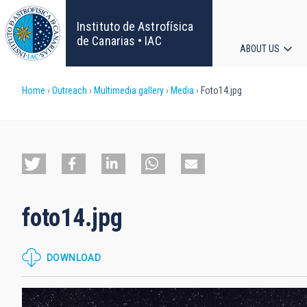
Skip
to
Instituto de Astrofísica
main
de Canarias • IAC
ABOUT US
content
Main
Breadcrumb
Home
Outreach
Multimedia gallery
Media
Foto14.jpg
navigat
foto14.jpg
DOWNLOAD