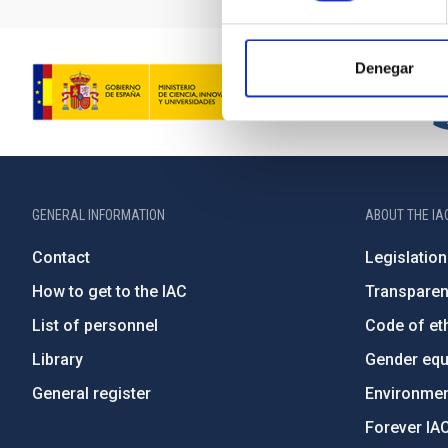
Denegar
GENERAL INFORMATION
ABOUT THE IA
Contact
Legislation
How to get to the IAC
Transpare
List of personnel
Code of eth
Library
Gender equa
General register
Environment
Forever IA