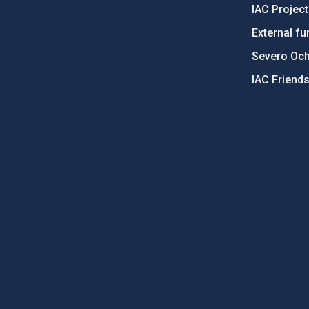
IAC Projec
External fu
Severo Oc
IAC Friend
PostFooter > Newsletter link