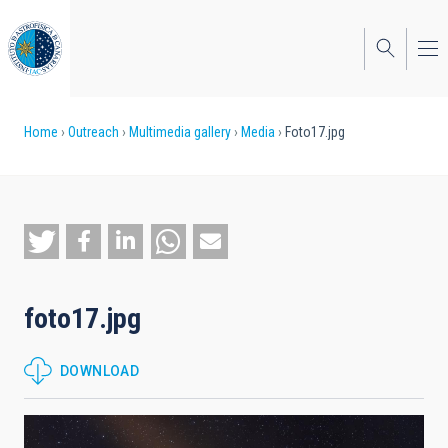
Skip
to
main
content
Breadcrumb
Home
Outreach
Multimedia gallery
Media
Foto17.jpg
foto17.jpg
DOWNLOAD