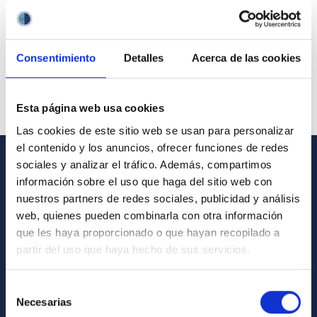
Consentimiento
Detalles
Acerca de las cookies
Esta página web usa cookies
Las cookies de este sitio web se usan para personalizar
el contenido y los anuncios, ofrecer funciones de redes
sociales y analizar el tráfico. Además, compartimos
GENERAL INFORMATION
información sobre el uso que haga del sitio web con
nuestros partners de redes sociales, publicidad y análisis
Contact
web, quienes pueden combinarla con otra información
How to get to the IAC
que les haya proporcionado o que hayan recopilado a
partir del uso que haya hecho de sus servicios.
List of personnel
Library
Selección
Necesarias
General register
de