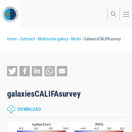
Skip
to
main
content
Breadcrumb
Home
Outreach
Multimedia gallery
Media
GalaxiesCALIFAsurvey
galaxiesCALIFAsurvey
DOWNLOAD