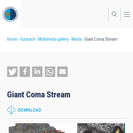
Skip
to
main
content
Breadcrumb
Home
Outreach
Multimedia gallery
Media
Giant Coma Stream
Giant Coma Stream
DOWNLOAD