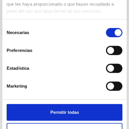
que les haya proporcionado o que hayan recopilado a
Participantes en HC2NP2019
partir del uso que haya hecho de sus servicios.
Selección
Necesarias
de
consentimiento
Preferencias
Estadística
Marketing
Permitir todas