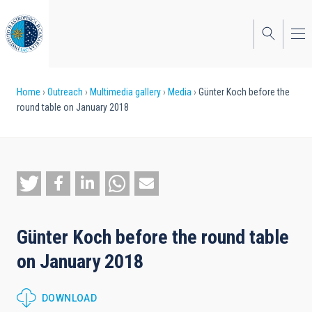
Skip
to
main
content
Breadcrumb
Home
Outreach
Multimedia gallery
Media
Günter Koch before the
round table on January 2018
Günter Koch before the round table
on January 2018
DOWNLOAD