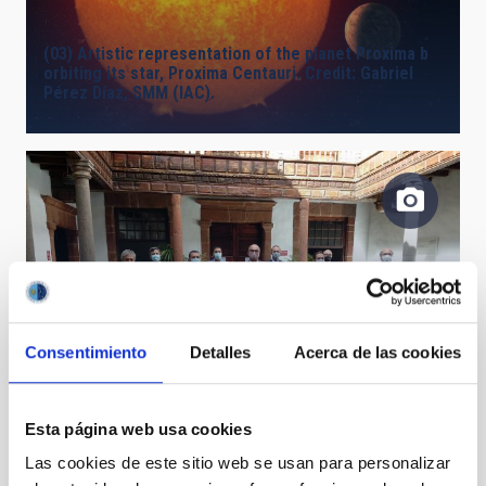
(03) Artistic representation of the planet Proxima b
orbiting its star, Proxima Centauri. Credit: Gabriel
Pérez Díaz, SMM (IAC).
Consentimiento
Detalles
Acerca de las cookies
Algunas de las autoridades políticas y
representantes del IAC que han acudido a la
inauguración del Paseo de las Estrellas de la Ciencia
Esta página web usa cookies
de La Palma
Las cookies de este sitio web se usan para personalizar