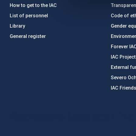
How to get to the IAC
Transpare
List of personnel
Code of eth
Library
Gender equa
General register
Environment
Forever IA
IAC Projec
External fu
Severo Oc
IAC Friend
PostFooter > Newsletter link