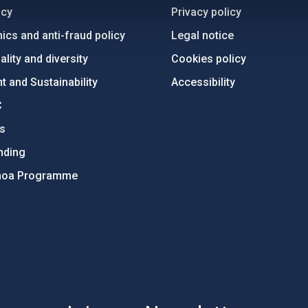
ncy
Privacy policy
ics and anti-fraud policy
Legal notice
lity and diversity
Cookies policy
 and Sustainability
Accessibility
C
ts
nding
hoa Programme
s