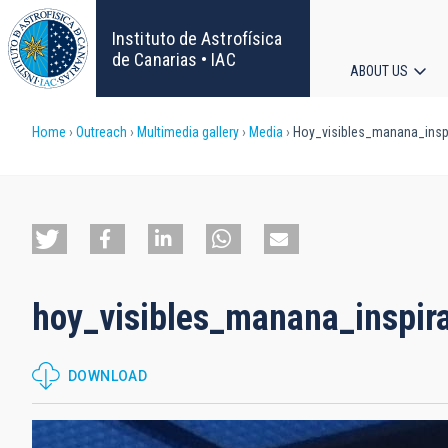
Skip
to
Instituto de Astrofísica
main
de Canarias • IAC
ABOUT US
content
Main
Breadcrumb
Home
Outreach
Multimedia gallery
Media
Hoy_visibles_manana_insp
navigat
hoy_visibles_manana_inspir
DOWNLOAD