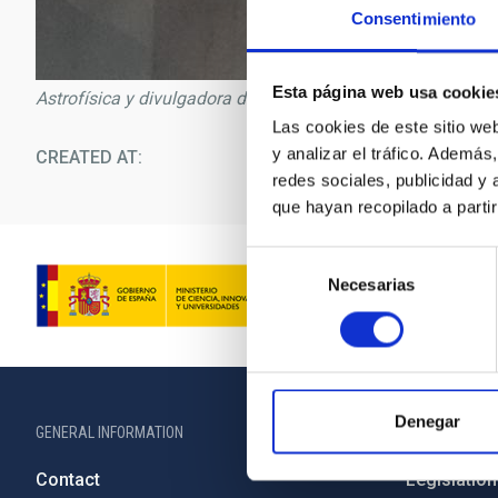
Consentimiento
Esta página web usa cookie
Astrofísica y divulgadora del IAC, Alejandra Goded
Las cookies de este sitio we
y analizar el tráfico. Ademá
CREATED AT
03/0
redes sociales, publicidad y
que hayan recopilado a parti
Selección
Necesarias
de
consentimiento
Denegar
GENERAL INFORMATION
ABOUT THE IA
Contact
Legislation