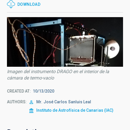
DOWNLOAD
Imagen del instrumento DRAGO en el interior de la
cámara de termo-vacío
CREATED AT
10/13/2020
AUTHORS
Mr.
José Carlos
Sanluis Leal
Instituto de Astrofísica de Canarias (IAC)