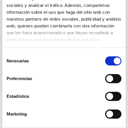
sociales y analizar el tráfico. Además, compartimos
Installing the GTC elevation ring
información sobre el uso que haga del sitio web con
nuestros partners de redes sociales, publicidad y análisis
web, quienes pueden combinarla con otra información
que les haya proporcionado o que hayan recopilado a
partir del uso que haya hecho de sus servicios.
Selección
Correction of field rotation in an altazimuthal
Necesarias
de
telescope
consentimiento
Preferencias
Estadística
Marketing