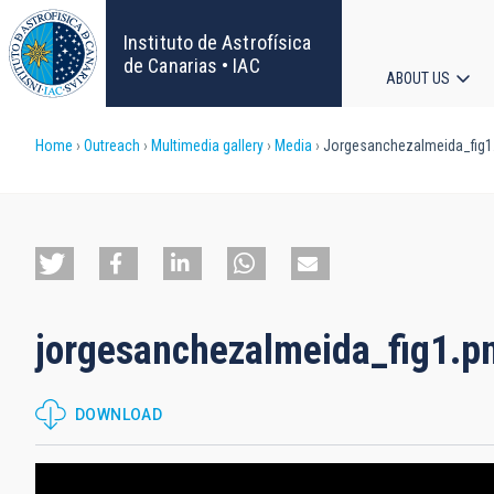
Skip
to
Instituto de Astrofísica
main
de Canarias • IAC
ABOUT US
content
Main
Breadcrumb
Home
Outreach
Multimedia gallery
Media
Jorgesanchezalmeida_fig1
navigat
jorgesanchezalmeida_fig1.p
DOWNLOAD