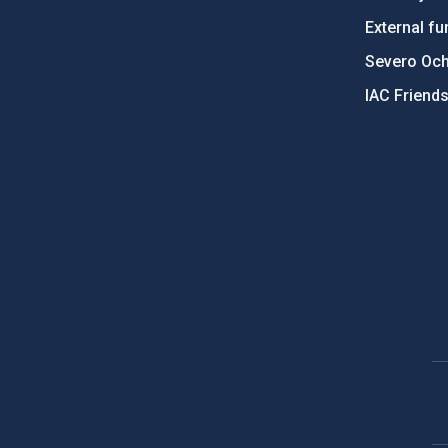
External fu
Severo Oc
IAC Friend
PostFooter > Newsletter link