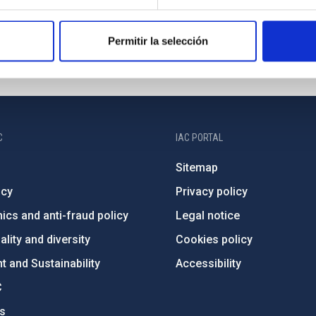
Permitir la selección
C
IAC PORTAL
Sitemap
ncy
Privacy policy
ics and anti-fraud policy
Legal notice
lity and diversity
Cookies policy
 and Sustainability
Accessibility
C
ts