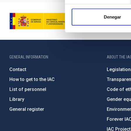
Denegar
GENERAL INFORMATION
ABOUT THE IA
Contact
Legislation
How to get to the IAC
Transpare
List of personnel
Code of eth
Library
Gender equa
General register
Environment
Forever IA
IAC Projec