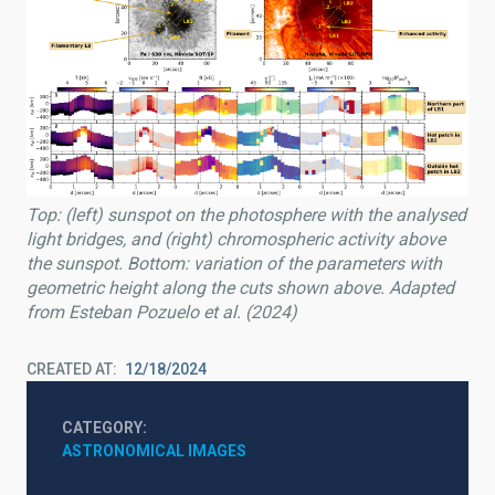
Top: (left) sunspot on the photosphere with the analysed
light bridges, and (right) chromospheric activity above
the sunspot. Bottom: variation of the parameters with
geometric height along the cuts shown above. Adapted
from Esteban Pozuelo et al. (2024)
CREATED AT
12/18/2024
CATEGORY
ASTRONOMICAL IMAGES