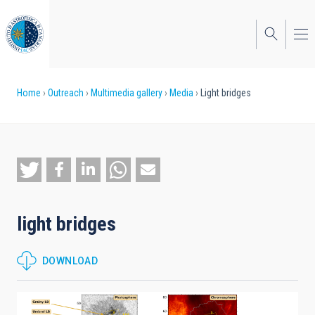
Skip
to
main
content
Breadcrumb
Home
Outreach
Multimedia gallery
Media
Light bridges
light bridges
DOWNLOAD