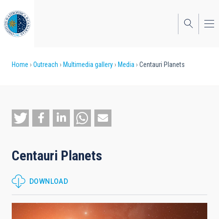
Skip
to
main
content
Breadcrumb
Home
Outreach
Multimedia gallery
Media
Centauri Planets
Centauri Planets
DOWNLOAD