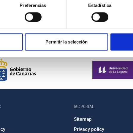
Preferencias
Estadística
Group of Galaxies of M81 (Bode Galaxy), including
M82 (Cigar Galaxy)
Permitir la selección
C
IAC PORTAL
Sitemap
ncy
Privacy policy