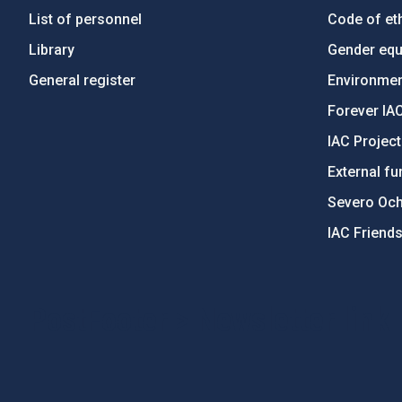
List of personnel
Code of eth
Library
Gender equa
General register
Environment
Forever IA
IAC Projec
External fu
Severo Oc
IAC Friend
PostFooter > Newsletter link