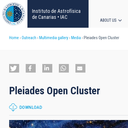
Skip
to
Instituto de Astrofísica
main
de Canarias • IAC
ABOUT US
content
Main
Breadcrumb
Home
Outreach
Multimedia gallery
Media
Pleiades Open Cluster
navigat
Pleiades Open Cluster
DOWNLOAD