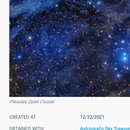
Pleiades Open Cluster
CREATED AT
12/22/2021
OBTAINED WITH
Astrógrafo Sky Treasu