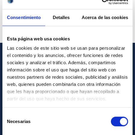
Consentimiento
Detalles
Acerca de las cookies
Esta página web usa cookies
Las cookies de este sitio web se usan para personalizar
el contenido y los anuncios, ofrecer funciones de redes
GENERAL INFORMATION
sociales y analizar el tráfico. Además, compartimos
información sobre el uso que haga del sitio web con
Contact
nuestros partners de redes sociales, publicidad y análisis
How to get to the IAC
web, quienes pueden combinarla con otra información
que les haya proporcionado o que hayan recopilado a
List of personnel
partir del uso que haya hecho de sus servicios.
Library
General register
Selección
Necesarias
de
ABOUT THE IAC
consentimiento