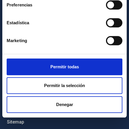
Preferencias
Legislation
Transparency
Estadística
Code of ethics and anti-fraud policy
Gender equality and diversity
Marketing
Environment and Sustainability
Forever IAC
IAC Projects
Permitir todas
External funding
Severo Ochoa Programme
Permitir la selección
IAC Friends
Denegar
IAC PORTAL
Sitemap