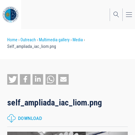
Skip
to
main
content
Breadcrumb
Home
Outreach
Multimedia gallery
Media
Self_ampliada_iac_liom.png
self_ampliada_iac_liom.png
DOWNLOAD