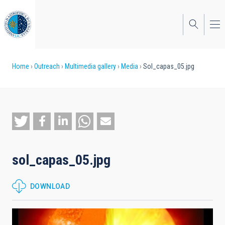
Skip
to
main
content
Breadcrumb
Home
Outreach
Multimedia gallery
Media
Sol_capas_05.jpg
sol_capas_05.jpg
DOWNLOAD