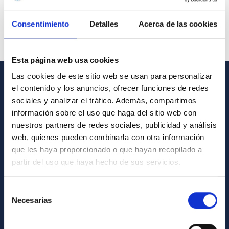
Consentimiento
Detalles
Acerca de las cookies
Esta página web usa cookies
Las cookies de este sitio web se usan para personalizar
el contenido y los anuncios, ofrecer funciones de redes
GENERAL INFORMATION
sociales y analizar el tráfico. Además, compartimos
Contact
información sobre el uso que haga del sitio web con
nuestros partners de redes sociales, publicidad y análisis
How to get to the IAC
web, quienes pueden combinarla con otra información
List of personnel
que les haya proporcionado o que hayan recopilado a
partir del uso que haya hecho de sus servicios.
Library
General register
Selección
Necesarias
de
ABOUT THE IAC
consentimiento