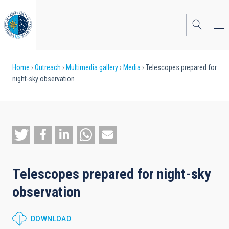
Skip
to
main
content
Breadcrumb
Home
Outreach
Multimedia gallery
Media
Telescopes prepared for
night-sky observation
Telescopes prepared for night-sky
observation
DOWNLOAD