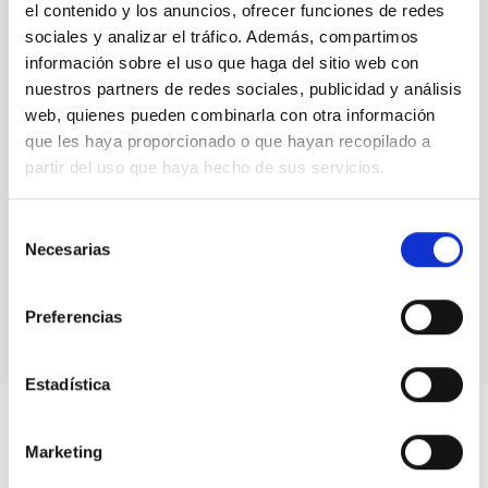
el contenido y los anuncios, ofrecer funciones de redes
sociales y analizar el tráfico. Además, compartimos
información sobre el uso que haga del sitio web con
nuestros partners de redes sociales, publicidad y análisis
web, quienes pueden combinarla con otra información
que les haya proporcionado o que hayan recopilado a
partir del uso que haya hecho de sus servicios.
Selección
Presentation of the exhibition and the project "100
Necesarias
Square Moons" at the Museum of Science and
de
Cosmos
consentimiento
Preferencias
Estadística
Marketing