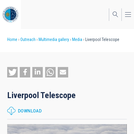
Skip
to
main
content
Breadcrumb
Home
Outreach
Multimedia gallery
Media
Liverpool Telescope
Liverpool Telescope
DOWNLOAD