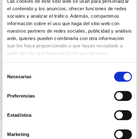
Las cookies de este sitio web se usan para personalizar
el contenido y los anuncios, ofrecer funciones de redes
sociales y analizar el tráfico. Además, compartimos
The adaptive optics system using an "artificial guide
información sobre el uso que haga del sitio web con
star"
nuestros partners de redes sociales, publicidad y análisis
web, quienes pueden combinarla con otra información
que les haya proporcionado o que hayan recopilado a
partir del uso que haya hecho de sus servicios.
Selección
Necesarias
de
Simulating with dummies the weight of the mirrors
consentimiento
and instruments in the GTC
Preferencias
Estadística
Marketing