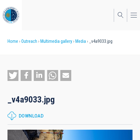
Skip
to
main
content
Breadcrumb
Home
Outreach
Multimedia gallery
Media
_v4a9033.jpg
_v4a9033.jpg
DOWNLOAD