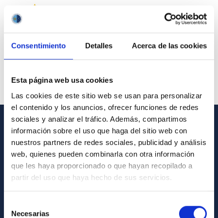
Consentimiento
Detalles
Acerca de las cookies
Esta página web usa cookies
Las cookies de este sitio web se usan para personalizar
el contenido y los anuncios, ofrecer funciones de redes
sociales y analizar el tráfico. Además, compartimos
información sobre el uso que haga del sitio web con
GENERAL INFORMATION
nuestros partners de redes sociales, publicidad y análisis
Contact
web, quienes pueden combinarla con otra información
que les haya proporcionado o que hayan recopilado a
How to get to the IAC
partir del uso que haya hecho de sus servicios.
List of personnel
Library
Selección
Necesarias
de