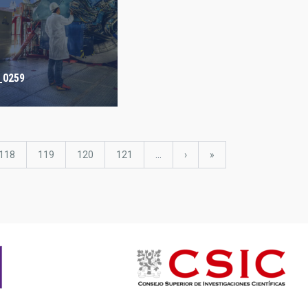
_0259
Page
118
Page
119
Page
120
Page
121
…
Next
›
last
»
page
page