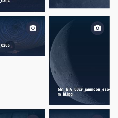
ORDER
_0304
_0306
661_BIA_0029_janmoon_eso-
m_hi.jpg