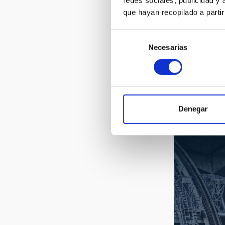
BIA_0262
que hayan recopilado a parti
Selección
Necesarias
de
consentimiento
Denegar