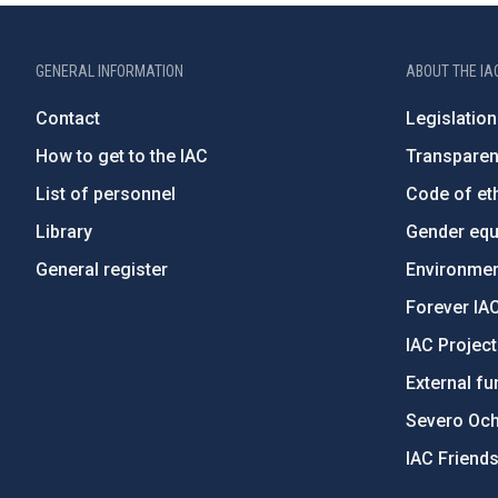
GENERAL INFORMATION
ABOUT THE IA
Contact
Legislation
How to get to the IAC
Transpare
List of personnel
Code of eth
Library
Gender equa
General register
Environment
Forever IA
IAC Projec
External fu
Severo Oc
IAC Friend