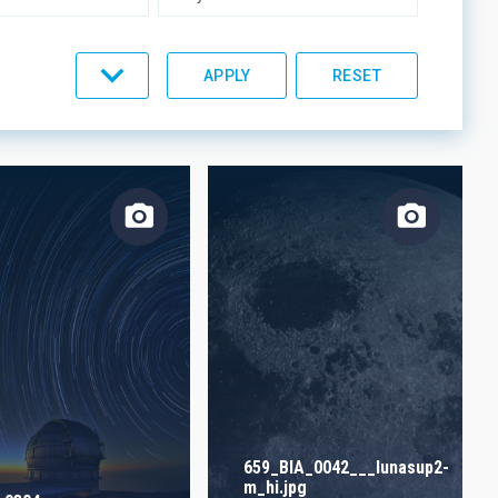
UMENTATION
IACTEC LINES
659_BIA_0042___lunasup2-
m_hi.jpg