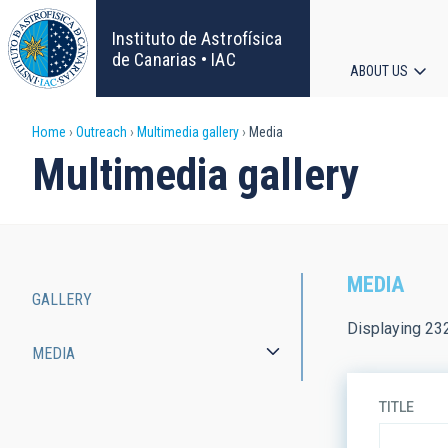
Skip
to
Instituto de Astrofísica
main
de Canarias • IAC
ABOUT US
content
Main
Breadcrumb
Home
Outreach
Multimedia gallery
Media
navigat
Multimedia gallery
MEDIA
GALLERY
Main
Displaying 23
MEDIA
navigation
TITLE