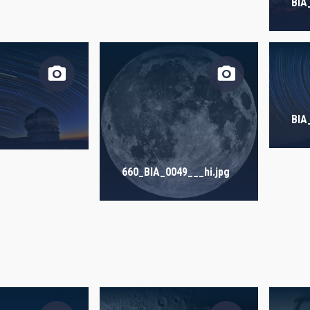
 ON
SORT BY
BIA
BIA
660_BIA_0049___hi.jpg