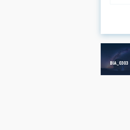
LINES OF
ASTROPHY
- Any -
BIA_0303
INSTALLA
- Any -
FREE TAG
- Any -