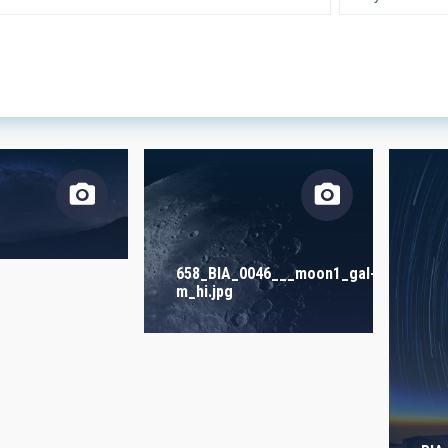
 RESEARCH
LINES OF INSTR
SICAL
TION
658_BIA_0046___moon1_gal-
m_hi.jpg
S