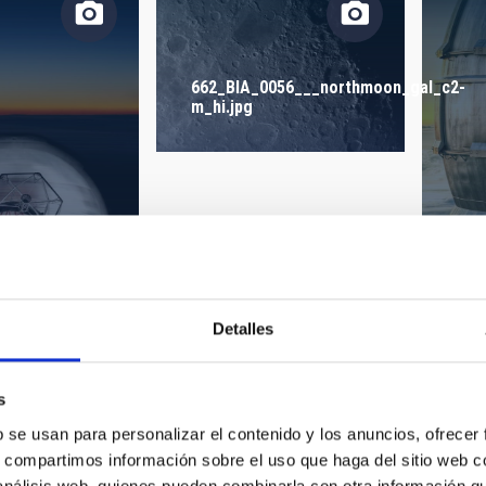
662_BIA_0056___northmoon_gal_c2-
m_hi.jpg
BIA
Detalles
s
b se usan para personalizar el contenido y los anuncios, ofrecer
s, compartimos información sobre el uso que haga del sitio web 
 análisis web, quienes pueden combinarla con otra información q