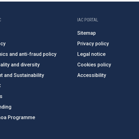
C
IAC PORTAL
Sitemap
ncy
Privacy policy
ics and anti-fraud policy
Legal notice
lity and diversity
Cookies policy
 and Sustainability
Accessibility
C
ts
nding
hoa Programme
s