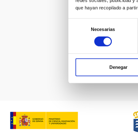
redes sociales, publicidad y
que hayan recopilado a parti
Selección
8M "Las m
Necesarias
de
sostienen 
cielo"
consentimiento
Pagination
Denegar