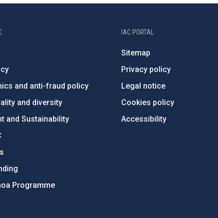
C
IAC PORTAL
Sitemap
ncy
Privacy policy
ics and anti-fraud policy
Legal notice
lity and diversity
Cookies policy
 and Sustainability
Accessibility
C
ts
nding
hoa Programme
s