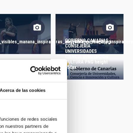
ORDER
GOBIERNO CANARIAS
_visibles_manana_inspiradoras_alejandra_goded_2.jpg
hoy_visibles_manana_inspiradora
CONSEJERIA
UNIVERSIDADES
CIENCIA INNOVACION
CULTURA PNG height
450px
erpool Telescope
Acerca de las cookies
 funciones de redes sociales
con nuestros partners de