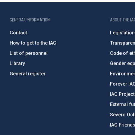
GENERAL INFORMATION
ABOUT THE IA
Contact
Legislation
How to get to the IAC
Transpare
List of personnel
Code of eth
Library
Gender equa
General register
Environment
Forever IA
IAC Projec
External fu
Severo Oc
IAC Friend