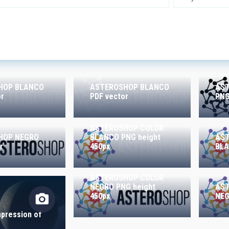
 RESEARCH
LINES OF INSTR
SICAL
HOP BLANCO
ASTEROSHOP BLANCO
AS
r
PDF vector
PNG
ASTEROSHOP COLOR
TION
HOP NEGRO
BLANCO PNG height
AS
r
450px
BLA
ASTEROSHOP COLOR
S
NEGRO PNG height
AS
450px
NEG
mpression of