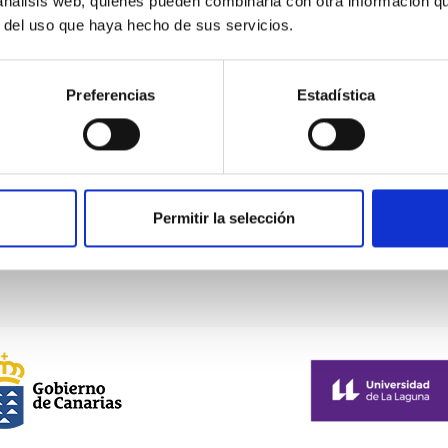
 análisis web, quienes pueden combinarla con otra información q
r del uso que haya hecho de sus servicios.
ujeres
Preferencias
Estadística
la mitad del
Permitir la selección
First
«
Previous
‹
…
Page
12
Page
13
Page
14
Page
15
Current
16
page
page
page