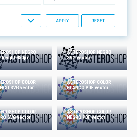
UMENTATION
IACTEC LINES
TEROSHOP NEGRO
ASTEROSHOP NEGRO
 height 450px
SVG vector
TEROSHOP COLOR
ASTEROSHOP COLOR
NCO SVG vector
BLANCO PDF vector
TEROSHOP COLOR
ASTEROSHOP COLOR
RO SVG vector
NEGRO PDF vector