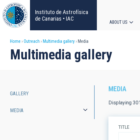
Skip
to
Instituto de Astrofísica
main
de Canarias • IAC
ABOUT US
content
Main
Breadcrumb
Home
Outreach
Multimedia gallery
Media
navigat
Multimedia gallery
MEDIA
GALLERY
Main
Displaying 30
MEDIA
navigation
TITLE