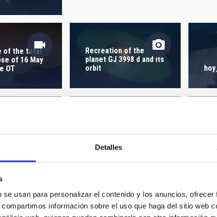
 ON
SORT BY
Recreation of the
 of the total
planet GJ 3998 d and its
pse of 16 May
orbit
hoy
he OT
8M "Las mujeres
sostienen la mitad del
cielo"
Liv
Detalles
s
b se usan para personalizar el contenido y los anuncios, ofrecer
s, compartimos información sobre el uso que haga del sitio web 