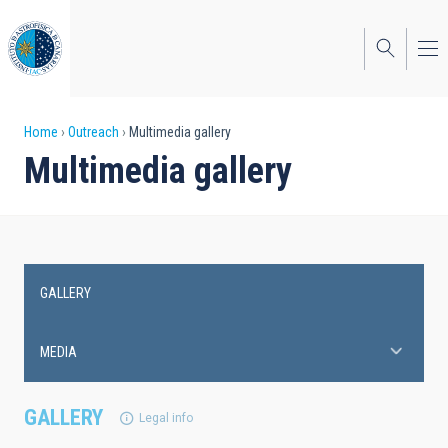
Skip
to
main
content
Breadcrumb
Home
Outreach
Multimedia gallery
Multimedia gallery
GALLERY
Main
navigation
MEDIA
GALLERY
Legal info