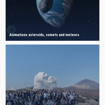
IACTEC LINES
ASTROPHYSICAL
Animations asteroids, comets and meteors
AUTHORED ON
SORT BY
ORDER