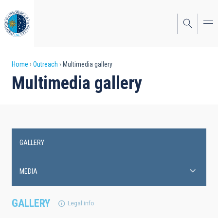
Skip
to
main
content
Breadcrumb
Home
Outreach
Multimedia gallery
Multimedia gallery
GALLERY
Main
navigation
MEDIA
GALLERY
Legal info