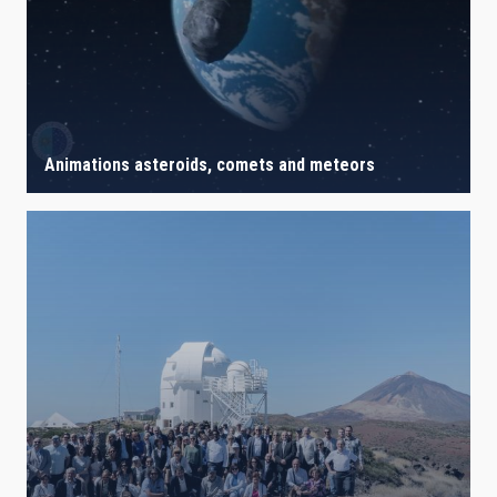
IACTEC LINES
ASTROPHYSICAL
Animations asteroids, comets and meteors
AUTHORED ON
SORT BY
ORDER