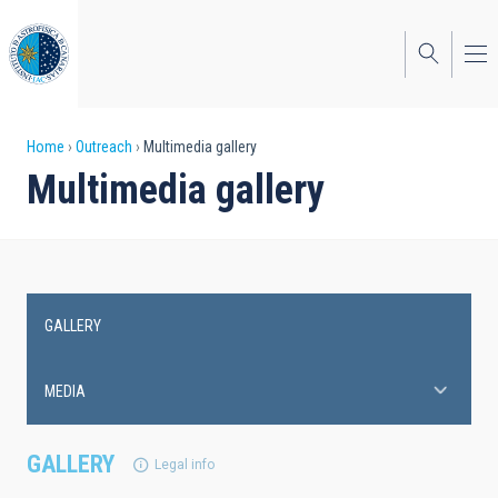
Skip
to
main
content
Breadcrumb
Home
Outreach
Multimedia gallery
Multimedia gallery
GALLERY
Main
navigation
MEDIA
GALLERY
Legal info