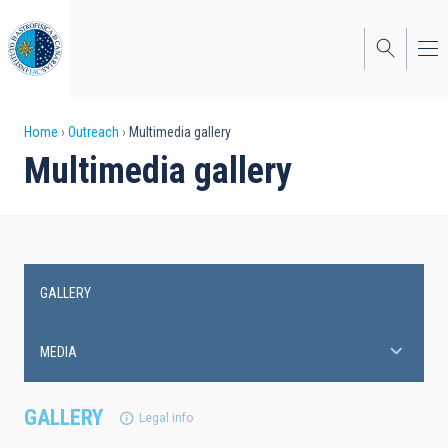
Skip
to
main
content
Breadcrumb
Home
Outreach
Multimedia gallery
Multimedia gallery
GALLERY
Main
navigation
MEDIA
GALLERY
Legal info