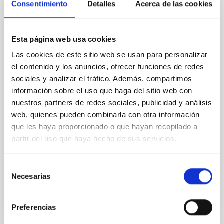
Consentimiento
Detalles
Acerca de las cookies
laboratories at Space Tech Expo Europe
The Instituto de Astrofísica de Canarias (IAC),
through IACTEC-Space, is participating this week in
Esta página web usa cookies
Space Tech Expo Europe, the largest space industry
Las cookies de este sitio web se usan para personalizar
trade fair on the continent, held in Bremen from
November 18 to 20. The team is located in the Spain
el contenido y los anuncios, ofrecer funciones de redes
Space pavilion, alongside the Canary Islands
sociales y analizar el tráfico. Además, compartimos
Aerospace Strategy (EAC), to showcase the
información sobre el uso que haga del sitio web con
technological developments of the CELESTE
nuestros partners de redes sociales, publicidad y análisis
laboratories and strengthen international
web, quienes pueden combinarla con otra información
collaborations in the space sector. The I nstituto de
que les haya proporcionado o que hayan recopilado a
Astrofísica de Canarias (IAC) is participating once
partir del uso que haya hecho de sus servicios.
again in Space Tech Expo Europe, the leading event
for the space
Selección
Advertised on
11/20/2025 - 17:51:42
Necesarias
de
consentimiento
Preferencias