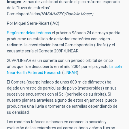
Imagen
: zonas de visibilidad durante el pico máximo esperado
de la "lluvia de estrellas"
Camelopardálidas
(NASA/MSFC/Danielle Moser)
Por Miquel Serra-Ricart (IAC)
Según modelos teóricos
el próximo Sábado 24 de mayo podría
producirse un estallido de actividad meteórica con origen -
radiante- la constelación boreal Camelopardalis (Jirafa) y el
causante sería el Cometa 209P/LINEAR.
209P/LINEAR es un cometa con un periodo orbital de cinco
años que fue descubierto en el año 2004 por el proyecto
Lincoln
Near-Earth Asteroid Research
(
LINEAR
).
El Cometa (cuerpo helado de unos 600 m de diámetro) ha
dejado un rastro de partículas de polvo (meteoroides) en sus
sucesivos encuentros con el Sol (perihelio de su órbita). Si
nuestro planeta atraviesa alguno de estos enjambres, puede
producirse una lluvia o tormenta de estrellas dependiendo de
su densidad.
Los modelos teóricos se basan en conocer la posición y
evolución de los enjambres así como cuándo y cómo fueron