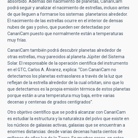
absorbido. Además del nacimiento de planetas, CanariCam
podrá seguir y analizar el nacimiento de estrellas, incluso antes
de que lleguen a formarse los sistemas planetarios alrededor.
El nacimiento de las estrellas ocurre en el interior de densas
nubes de gas y polvo, que pueden ser detectadas por
CanariCam puesto que normalmente están a temperaturas
muy frías.
CanariCam también podrá descubrir planetas alrededor de
otras estrellas, muy parecidos al planeta Júpiter del Sistema
Solar. El responsable de la operación científica del instrumento
en el GTC, Carlos A. Álvarez, explica: “Con CanariCam no
detectamos los planetas extrasolares a través de la luz que
reflejan de la estrella alrededor de la cual orbitan, sino que lo
que detectamos es la propia emisión térmica de estos planetas
porque están a una temperatura muy baja, entre varias
decenas y centenas de grados centígrados”.
Otro objetivo científico que se podrá alcanzar con CanariCam
es estudiar la estructura y la naturaleza del polvo que existe en
los núcleos de galaxias activas, galaxias que se encuentran a
enormes distancias: desde varias decenas hasta cientos de
millones de años luz de la Tierra. En muchos casos, en estos