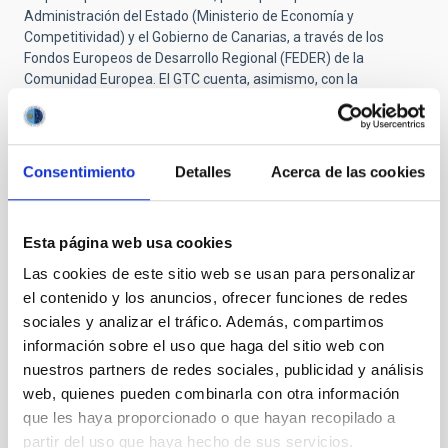
Administración del Estado (Ministerio de Economía y
Competitividad) y el Gobierno de Canarias, a través de los
Fondos Europeos de Desarrollo Regional (FEDER) de la
Comunidad Europea. El GTC cuenta, asimismo, con la
participación de México, a través del IA-UNAM (Instituto de
Astronomía de la Universidad Nacional Autónoma de México) y
del INAOE (Instituto Nacional de Astrofísica, Óptica y
Electrónica); y de Estados Unidos, a través de la Universidad de
Consentimiento
Detalles
Acerca de las cookies
Florida.
Para más información y entrevistas:
Carlos A. Álvarez,
responsable de la operación científica de CanariCam en el GTC.
Esta página web usa cookies
922425720.
carlos.alvarez
[at]
gtc.iac.es
Las cookies de este sitio web se usan para personalizar
(carlos[dot]alvarez[at]gtc[dot]iac[dot]es)
.
el contenido y los anuncios, ofrecer funciones de redes
sociales y analizar el tráfico. Además, compartimos
NEWS TYPE
información sobre el uso que haga del sitio web con
PRESS RELEASE
nuestros partners de redes sociales, publicidad y análisis
web, quienes pueden combinarla con otra información
que les haya proporcionado o que hayan recopilado a
partir del uso que haya hecho de sus servicios.