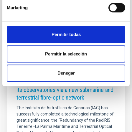
national governments lend political support to the
Marketing
project and to the creation of a future European
Solar Telescope
Advertised on
11/03/2025 - 11:45:26
Permitir todas
Permitir la selección
PRESS RELEASE
Denegar
The IAC is ensuring connectivity between
its observatories via a new submarine and
terrestrial fibre-optic network
The Instituto de Astrofísica de Canarias (IAC) has
successfully completed a technological milestone of
great significance: the “Redundancy of the RedIRIS
Tenerife–La Palma Maritime and Terrestrial Optical