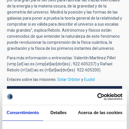
por una gran parte del cielo para rastrear las trazas esenciales
de la energía y la materia oscura, de la gravedad y de la
geometría del universo. Medirá la posición y las formas de las
galaxias para poner a prueba la teoría general de la relatividad y
comprobar si es válida para describir el universo a sus escalas
más grandes”, explica Rebolo. Astrónomos y físicos están
convencidos de que entender la naturaleza de este fenómeno
puede revolucionar la comprensión de la física cuántica, la
gravitación y la física de los primeros instantes del universo.
Para más información o entrevistas: Valentín Martínez Pillet
(
vmp
[at]
iac.es
(vmp[at]iac[dot]es)
; 922-605237) y Rafael
Rebolo (
rrl
[at]
iac.es
(rrl[at]iac[dot]es)
922-605200).
Enlaces sobre las misiones:
Solar Orbiter
y
Euclid
NEWS TYPE
PRESS RELEASE
Consentimiento
Detalles
Acerca de las cookies