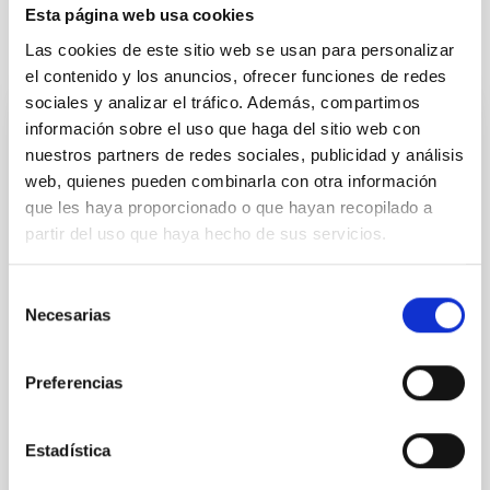
Esta página web usa cookies
Las cookies de este sitio web se usan para personalizar
It may interest you
el contenido y los anuncios, ofrecer funciones de redes
sociales y analizar el tráfico. Además, compartimos
información sobre el uso que haga del sitio web con
PRESS RELEASE
nuestros partners de redes sociales, publicidad y análisis
Spain, Slovakia and the Czech Republic
web, quienes pueden combinarla con otra información
take the Lead in Europe’s Next-Generation
que les haya proporcionado o que hayan recopilado a
Solar Telescope
partir del uso que haya hecho de sus servicios.
The European Solar Telescope (EST) project has
taken a decisive step towards construction with the
Selección
Necesarias
establishment of the Board of Governmental
de
Representatives (BGR), marking the first formal
consentimiento
commitment at the governmental level to this
Preferencias
European flagship in solar research. Until now, EST
has been driven by a scientific consortium of
universities and research institutions across Europe.
Estadística
The creation of the BGR transforms EST into a
collaboration among European nations, whose