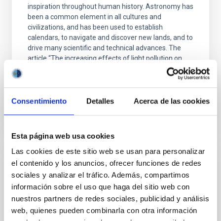
inspiration throughout human history. Astronomy has
been a common element in all cultures and
civilizations, and has been used to establish
calendars, to navigate and discover new lands, and to
drive many scientific and technical advances. The
article “The increasing effects of light pollution on
professional
Advertised on
06/21/2023 - 16:44
Consentimiento
Detalles
Acerca de las cookies
Esta página web usa cookies
Las cookies de este sitio web se usan para personalizar
PRESS RELEASE
el contenido y los anuncios, ofrecer funciones de redes
sociales y analizar el tráfico. Además, compartimos
The Law of the Sky is 30 years old
información sobre el uso que haga del sitio web con
The IAC and the Canary Island Observatories are
nuestros partners de redes sociales, publicidad y análisis
celebrating this anniversary with a series of activities
web, quienes pueden combinarla con otra información
in the framework of the “Protect your sky” initiative,