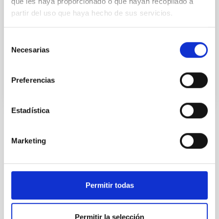
que les haya proporcionado o que hayan recopilado a
with which they will remind people of the importance
partir del uso que haya hecho de sus servicios.
and the scope of the “Law for the Protection of the
Astronomical Quality of the Observatories of the
Instituto de Astrofísica de Canarias”.
Selección
Necesarias
de
Advertised on
10/01/2018
consentimiento
Preferencias
Estadística
NEWS TYPE
Marketing
PHOTOMONTAGE
SCOPE
AGREEMENT
Permitir todas
Agreements
Communications media
Permitir la selección