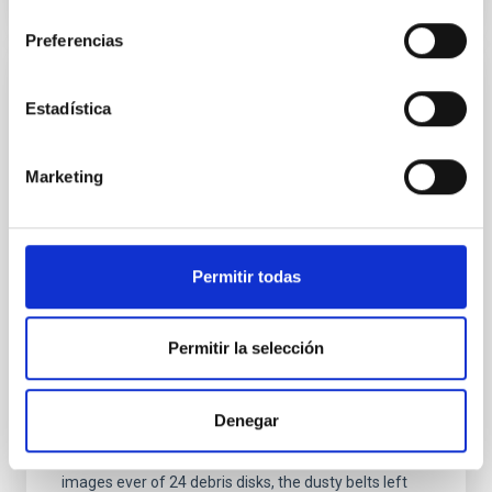
consentimiento
Preferencias
PRESS RELEASE
Estadística
The IAC and the ULL participate in an
unprecedented study with ALMA that
Marketing
reveals the Teenage Years of New Worlds
An international team, with participation from the
University of La Laguna (ULL) and the Instituto de
Astrofísica de Canarias (IAC), have, for the first time,
Permitir todas
captured a detailed snapshot of planetary systems in
an era long shrouded in mystery. The study, called
ALMA survey to Resolve exoKuiper belt
Permitir la selección
Substructures (ARKS) , is based on a series of 10
articles published simultaneously in the journal
Astronomy and Astrophysics and was carried out
Denegar
using the Atacama Large Millimetre/submillimetre
Array (ALMA) . Thanks to this work, the sharpest
images ever of 24 debris disks, the dusty belts left