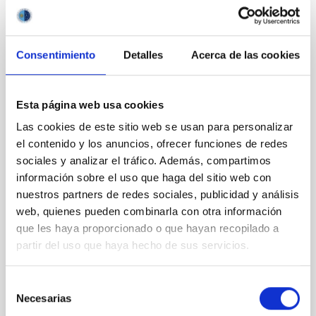
Roque de los Muchachos Observatory
discovers a mysterious iron “bar” in the
Ring Nebula
Consentimiento
Detalles
Acerca de las cookies
Research carried out with the new WEAVE
spectrograph, installed on the William Herschel
Telescope (WHT) at the Roque de los Muchachos
Esta página web usa cookies
Observatory (La Palma), and in whose construction
the Instituto de Astrofísica de Canarias (IAC) has
Las cookies de este sitio web se usan para personalizar
participated, has found a mysterious bar-shaped
el contenido y los anuncios, ofrecer funciones de redes
cloud of iron inside the iconic Ring Nebula. The study
sociales y analizar el tráfico. Además, compartimos
was conducted by a European team led by
información sobre el uso que haga del sitio web con
astronomers at University College London (UCL) and
nuestros partners de redes sociales, publicidad y análisis
Cardiff University, and includes researchers from the
IAC. The cloud of iron atoms, described for the first
web, quienes pueden combinarla con otra información
time in Monthly Notices of the Royal Astronomical
que les haya proporcionado o que hayan recopilado a
Society
partir del uso que haya hecho de sus servicios.
Advertised on
01/16/2026 - 14:17:50
Selección
Necesarias
de