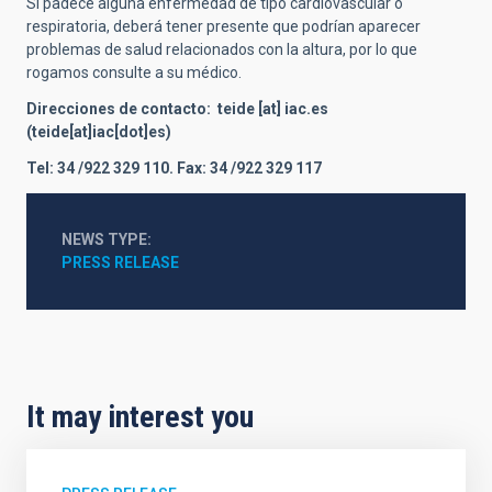
Si padece alguna enfermedad de tipo cardiovascular o
respiratoria, deberá tener presente que podrían aparecer
problemas de salud relacionados con la altura, por lo que
rogamos consulte a su médico.
Direcciones de contacto:
teide
[at]
iac.es
(teide[at]iac[dot]es)
Tel: 34 /922 329 110. Fax: 34 /922 329 117
NEWS TYPE
PRESS RELEASE
It may interest you