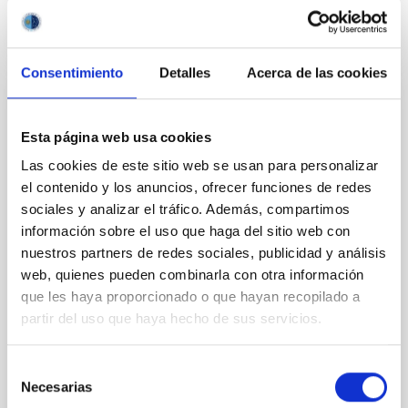
Consentimiento
Detalles
Acerca de las cookies
PRESS RELEASE
Esta página web usa cookies
El MCC acerca la ciencia accesible con la
ponencia ‘Los sonidos de las estrellas’
Las cookies de este sitio web se usan para personalizar
el contenido y los anuncios, ofrecer funciones de redes
El Museo de Ciencia y el Cosmos (MCC),
sociales y analizar el tráfico. Además, compartimos
perteneciente al Organismo Autónomo de Museos y
información sobre el uso que haga del sitio web con
Centros (OAMC), se convierte este mes en el
nuestros partners de redes sociales, publicidad y análisis
escenario de una experiencia astronómica accesible.
El próximo jueves 26 de febrero a las 17:00 horas, el
web, quienes pueden combinarla con otra información
doctor Enrique Pérez Montero impartirá la
que les haya proporcionado o que hayan recopilado a
conferencia " Los sonidos de las estrellas", una
partir del uso que haya hecho de sus servicios.
propuesta que rompe con la tradición visual de la
astronomía para acercar el cosmos a través del oído.
Selección
La charla forma parte de la colaboración entre el
Necesarias
MCC y el Instituto de Astrofísica de Canarias (IAC)
de
dentro del proyecto Estallidos 8 , liderado por los