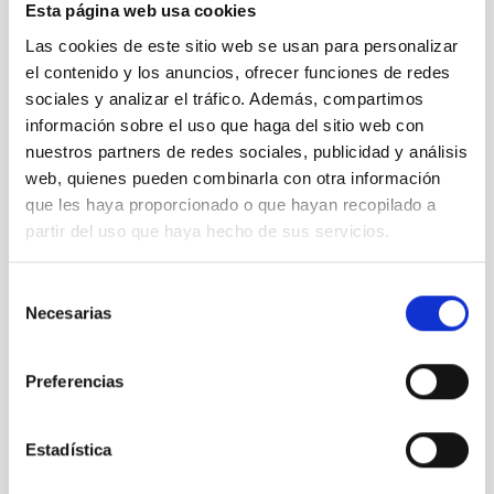
Esta página web usa cookies
adquirir nuevo material que permitirá pasar de la admiración
mediante la observación visual a poder realizar fotografías de
Las cookies de este sitio web se usan para personalizar
planetas, la Luna, el Sol y objetos de cielo profundo como
el contenido y los anuncios, ofrecer funciones de redes
cúmulos, nebulosas y galaxias”. Esta nueva propuesta permitirá
sociales y analizar el tráfico. Además, compartimos
que la comunidad educativa realice pequeños proyectos
información sobre el uso que haga del sitio web con
científicos y artísticos, usando el Universo como laboratorio
cósmico para aprender ciencia de forma
práctica y motivadora.
nuestros partners de redes sociales, publicidad y análisis
web, quienes pueden combinarla con otra información
Más información en sitio web y en la página de Facebook del
que les haya proporcionado o que hayan recopilado a
proyecto:
partir del uso que haya hecho de sus servicios.
www.iac.es/cosmolab
https://www.facebook.com/EduCosmolab/
Selección
Necesarias
de
Para cualquier consulta puedes escribirnos a:
consentimiento
cosmolab
[at]
iac.es
(cosmolab[at]iac[dot]es)
Preferencias
NEWS TYPE
Estadística
PRESS RELEASE
SCOPE