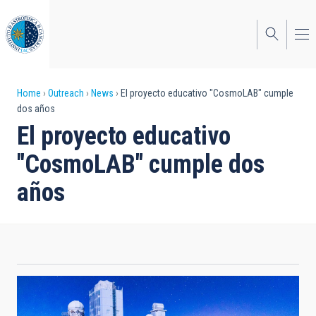
Skip
to
main
content
Breadcrumb
Home
Outreach
News
El proyecto educativo "CosmoLAB" cumple
dos años
El proyecto educativo
"CosmoLAB" cumple dos
años