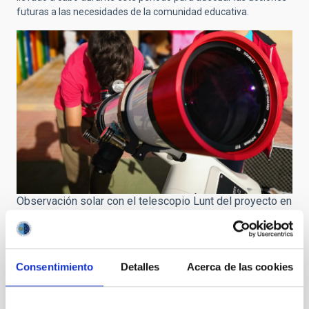
futuras a las necesidades de la comunidad educativa.
Observación solar con el telescopio Lunt del proyecto en
el CEIP La Era, en Guía de Isora. Crédito: Donovan
Mclean/Enrique Mesa/IAC.
El proyecto está previsto que continúe al menos dos años más.
Consentimiento
Detalles
Acerca de las cookies
Alfred Rosenberg González
, astrofísico divulgador y
responsable del proyecto, añade: “El interés del profesorado
por ir un paso más allá en la Astrofísica nos ha llevado a