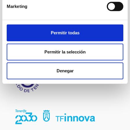
OUTREACH
Marketing
Astrophysics
Outreach
Permitir todas
General public
Teachers
Communications media
CosmoLAB
Permitir la selección
Denegar