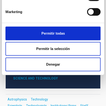
conocer la labor de las distintas áreas del centro:
Investigación, Instrumentación y Divulgación.
También es un momento de convivencia y de
Marketing
acercamiento entre los distintos equipos de trabajo.
Advertised on
06/07/2024 - 13:20
Permitir todas
Permitir la selección
NEWS TYPE
Denegar
PRESS RELEASE
SCOPE
SCIENCE AND TECHNOLOGY
Astrophysics
Technology
Scientists
Technologists
Institutions/firms
Staff