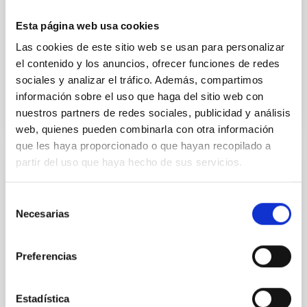
between teams. The conference was opened by the
director of the IAC, Valentín Martínez Pillet, who
Esta página web usa cookies
presented an analysis of the centre's situation. The
director
Las cookies de este sitio web se usan para personalizar
el contenido y los anuncios, ofrecer funciones de redes
Advertised on
06/06/2025 - 13:59:39
sociales y analizar el tráfico. Además, compartimos
información sobre el uso que haga del sitio web con
nuestros partners de redes sociales, publicidad y análisis
web, quienes pueden combinarla con otra información
que les haya proporcionado o que hayan recopilado a
partir del uso que haya hecho de sus servicios.
El Instituto de Astrofísica de Canarias
celebra su XV edición del Día de Nuestra
Selección
Ciencia
Necesarias
de
consentimiento
El Instituto de Astrofísica de Canarias celebra este
viernes, 7 de junio, la XV edición del Día de Nuestra
Preferencias
Ciencia. El evento interno tiene lugar en la sede del
IACTEC en La Laguna y es el momento anual que
tienen los grupos de trabajo del IAC para presentar y
Estadística