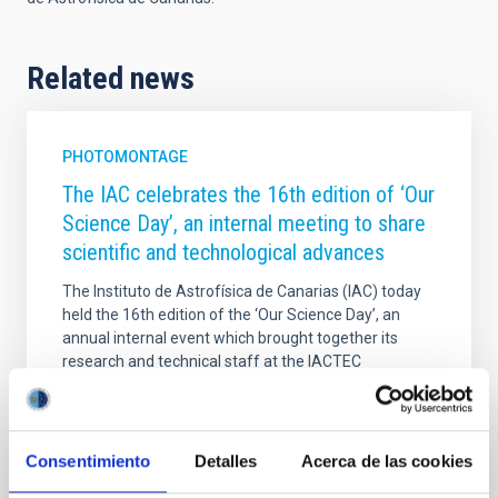
Related news
PHOTOMONTAGE
The IAC celebrates the 16th edition of ‘Our
Science Day’, an internal meeting to share
scientific and technological advances
The Instituto de Astrofísica de Canarias (IAC) today
held the 16th edition of the ‘Our Science Day’, an
annual internal event which brought together its
research and technical staff at the IACTEC
headquarters in La Laguna. This meeting has
established itself as a space for sharing the most
outstanding advances of the past year in the
different areas of work of the centre, promoting
Consentimiento
Detalles
Acerca de las cookies
collaboration, cohesion and the exchange of ideas