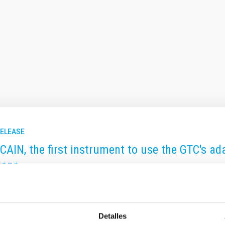
RELEASE
AIN, the first instrument to use the GTC's adap
cope
October, the Adaptive Optics System team at the Gran Telescopio 
 (IAC), in collaboration with the technical team at the Gran Tele
d the integration of the GRANCAIN instrument into the world's la
Detalles
out at the GTCAO outlet on the telescope's Nasmyth B platform, a