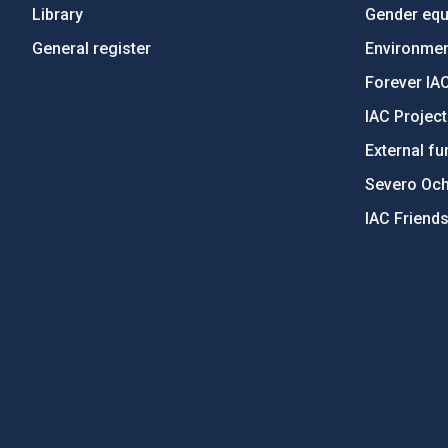
Library
Gender equa
General register
Environment
Forever IA
IAC Projec
External fu
Severo Oc
IAC Friend
PostFooter > Newsletter link