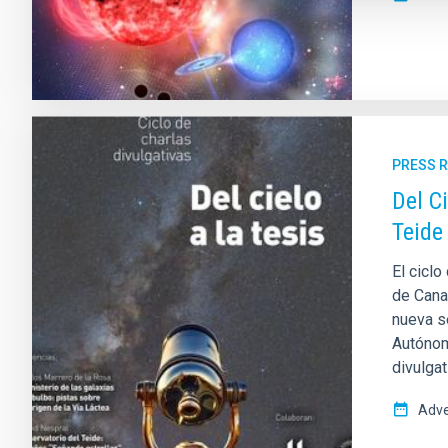
PRESS 
Del C
Teide
El ciclo
de Canar
nueva s
Autónom
divulgat
Adve