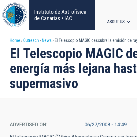
Skip
to
Instituto de Astrofísica
main
de Canarias • IAC
ABOUT US
content
Main
Breadcrumb
Home
Outreach
News
El Telescopio MAGIC descubre la emisión de ra
navigat
El Telescopio MAGIC de
energía más lejana hast
supermasivo
ADVERTISED ON
06/27/2008 - 14:49
El telescopio MAGIC (“Major Atmospheric Gamma-ray Imagi