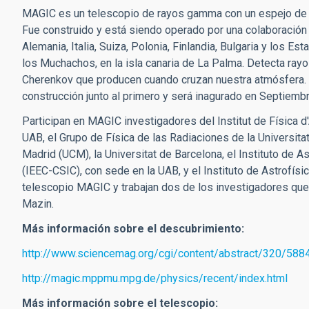
MAGIC es un telescopio de rayos gamma con un espejo de 
Fue construido y está siendo operado por una colaboración
Alemania, Italia, Suiza, Polonia, Finlandia, Bulgaria y los E
los Muchachos, en la isla canaria de La Palma. Detecta ray
Cherenkov que producen cuando cruzan nuestra atmósfera
construcción junto al primero y será inagurado en Septiemb
Participan en MAGIC investigadores del Institut de Física d'
UAB, el Grupo de Física de las Radiaciones de la Universi
Madrid (UCM), la Universitat de Barcelona, el Instituto de Ast
(IEEC-CSIC), con sede en la UAB, y el Instituto de Astrofísi
telescopio MAGIC y trabajan dos de los investigadores que
Mazin.
Más información sobre el descubrimiento:
http://www.sciencemag.org/cgi/content/abstract/320/588
http://magic.mppmu.mpg.de/physics/recent/index.html
Más información sobre el telescopio: