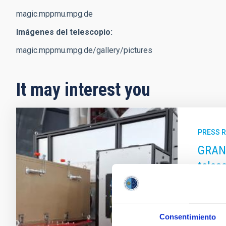
magic.mppmu.mpg.de
Imágenes del telescopio:
magic.mppmu.mpg.de/gallery/pictures
It may interest you
PRESS 
GRANC
teles
During 
Canarias
complete
Consentimiento
carried 