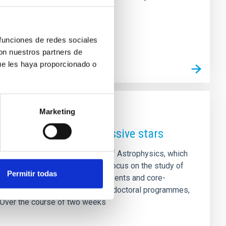
e using the GTC's adaptive
 funciones de redes sociales
con nuestros partners de
ue les haya proporcionado o
Marketing
 of Astrophysics on massive stars
th Canary Islands Winter School of Astrophysics, which
ovember 2026. This edition will focus on the study of
Permitir todas
ormation to gravitational wave events and core-
udents on advanced master’s and doctoral programmes,
. Over the course of two weeks