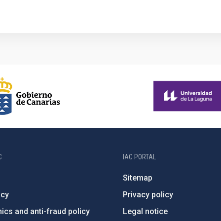
C
IAC PORTAL
Sitemap
ncy
Privacy policy
ics and anti-fraud policy
Legal notice