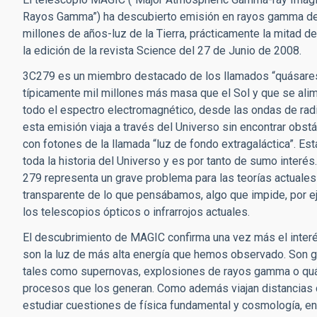
Rayos Gamma”) ha descubierto emisión en rayos gamma de l
millones de años-luz de la Tierra, prácticamente la mitad de
la edición de la revista Science del 27 de Junio de 2008.
3C279 es un miembro destacado de los llamados “quásares
típicamente mil millones más masa que el Sol y que se ali
todo el espectro electromagnético, desde las ondas de rad
esta emisión viaja a través del Universo sin encontrar obs
con fotones de la llamada “luz de fondo extragaláctica”. Es
toda la historia del Universo y es por tanto de sumo interé
279 representa un grave problema para las teorías actuales
transparente de lo que pensábamos, algo que impide, por e
los telescopios ópticos o infrarrojos actuales.
El descubrimiento de MAGIC confirma una vez más el inte
son la luz de más alta energía que hemos observado. Son 
tales como supernovas, explosiones de rayos gamma o quás
procesos que los generan. Como además viajan distancias c
estudiar cuestiones de física fundamental y cosmología, en 