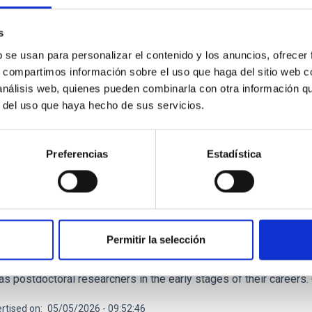
 optics system. This is the first scientific instrument to operat
s
rtised on
12/04/2025 - 13:36:18
b se usan para personalizar el contenido y los anuncios, ofrecer
s, compartimos información sobre el uso que haga del sitio web 
 análisis web, quienes pueden combinarla con otra información q
r del uso que haya hecho de sus servicios.
Preferencias
Estadística
RELEASE
AC is preparing to host the 37th Winter School
ary Islands Institute of Astrophysics (IAC) is organising the 37
e place in San Cristóbal de La Laguna (Tenerife) from 16 to 27 N
Permitir la selección
 stars as tools for understanding processes ranging from star f
e supernovae. The training programme is aimed at around 75 st
as postdoctoral researchers in the early stages of their careers
rtised on
05/05/2026 - 09:52:46