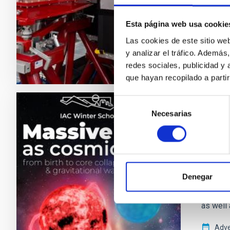
adaptive
Esta página web usa cookie
Adve
Las cookies de este sitio we
y analizar el tráfico. Ademá
redes sociales, publicidad y
que hayan recopilado a parti
Selección
Necesarias
de
PRESS 
consentimiento
The I
The Can
will tak
Denegar
massive
collaps
as well 
Adve