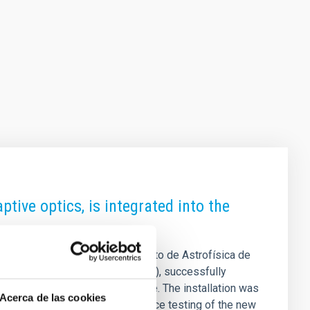
tive optics, is integrated into the
Canarias (GTCAO) of the Instituto de Astrofísica de
scopio Canarias (GTC or Grantecan), successfully
rgest optical-infrared telescope. The installation was
Acerca de las cookies
 key step in initiating performance testing of the new