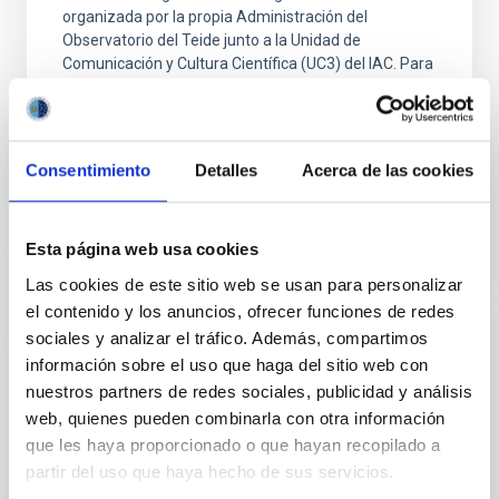
organizada por la propia Administración del
Observatorio del Teide junto a la Unidad de
Comunicación y Cultura Científica (UC3) del IAC. Para
acceder a esta visita es necesario rellenar el
siguiente formulario que se abre el día 1 de junio a las
10:00 horas y que se
Consentimiento
Detalles
Acerca de las cookies
Advertised on
05/28/2026 - 12:14:48
Esta página web usa cookies
Las cookies de este sitio web se usan para personalizar
el contenido y los anuncios, ofrecer funciones de redes
sociales y analizar el tráfico. Además, compartimos
PRESS RELEASE
información sobre el uso que haga del sitio web con
SCALE 2026 convierte Tenerife en
nuestros partners de redes sociales, publicidad y análisis
epicentro internacional de la cosmología y
web, quienes pueden combinarla con otra información
la física fundamental
que les haya proporcionado o que hayan recopilado a
partir del uso que haya hecho de sus servicios.
El proyecto UNDARK del Instituto de Astrofísica de