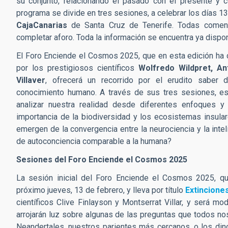
su conjunto, relacionando el pasado con el presente y c
programa se divide en tres sesiones, a celebrar los días 13
CajaCanarias
de Santa Cruz de Tenerife. Todas comen
completar aforo. Toda la información se encuentra ya dispo
El Foro Enciende el Cosmos 2025, que en esta edición ha 
por los prestigiosos científicos
Wolfredo Wildpret, A
Villaver
, ofrecerá un recorrido por el erudito saber 
conocimiento humano. A través de sus tres sesiones, est
analizar nuestra realidad desde diferentes enfoques y 
importancia de la biodiversidad y los ecosistemas insulare
emergen de la convergencia entre la neurociencia y la intel
de autoconciencia comparable a la humana?
Sesiones del Foro Enciende el Cosmos 2025
La sesión inicial del Foro Enciende el Cosmos 2025, 
próximo jueves, 13 de febrero, y lleva por título
Extinciones
científicos Clive Finlayson y Montserrat Villar, y será m
arrojarán luz sobre algunas de las preguntas que todos no
Neandertales, nuestros parientes más cercanos, o los din