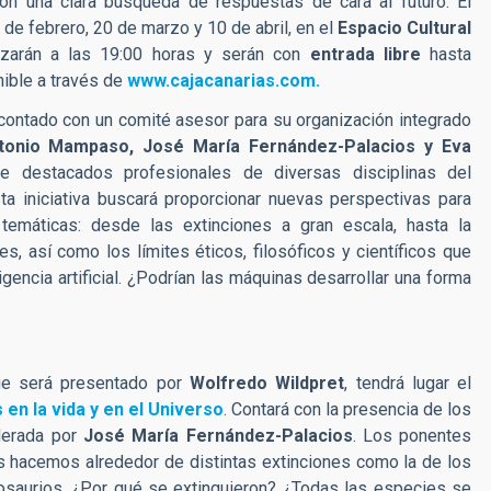
on una clara búsqueda de respuestas de cara al futuro. El
 de febrero, 20 de marzo y 10 de abril, en el
Espacio Cultural
zarán a las 19:00 horas y serán con
entrada libre
hasta
nible a través de
www.cajacanarias.com.
contado con un comité asesor para su organización integrado
ntonio Mampaso, José María Fernández-Palacios y Eva
de destacados profesionales de diversas disciplinas del
a iniciativa buscará proporcionar nuevas perspectivas para
temáticas: desde las extinciones a gran escala, hasta la
s, así como los límites éticos, filosóficos y científicos que
igencia artificial. ¿Podrían las máquinas desarrollar una forma
que será presentado por
Wolfredo Wildpret
, tendrá lugar el
 en la vida y en el Universo
. Contará con la presencia de los
oderada por
José María Fernández-Palacios
. Los ponentes
s hacemos alrededor de distintas extinciones como la de los
osaurios. ¿Por qué se extinguieron? ¿Todas las especies se