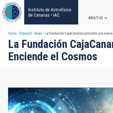
Skip
to
Instituto de Astrofísica
main
de Canarias • IAC
ABOUT US
content
Main
Breadcrumb
Home
Outreach
News
La Fundación CajaCanarias presenta una nueva
navigat
La Fundación CajaCanar
Enciende el Cosmos