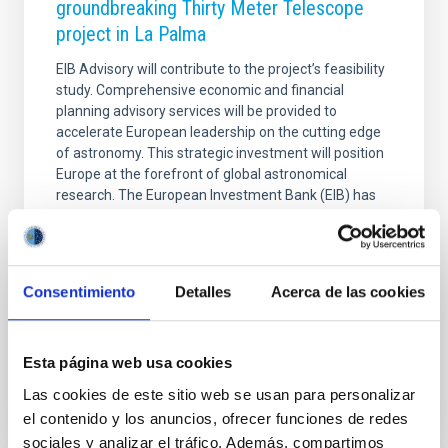
groundbreaking Thirty Meter Telescope
project in La Palma
EIB Advisory will contribute to the project’s feasibility
study. Comprehensive economic and financial
planning advisory services will be provided to
accelerate European leadership on the cutting edge
of astronomy. This strategic investment will position
Europe at the forefront of global astronomical
research. The European Investment Bank (EIB) has
announced InvestEU Advisory Hub-backed advisory
support for the development of the Thirty Meter
Telescope (TMT) on the Spanish island of La Palma,
a project that will place Europe at the forefront of
Consentimiento
Detalles
Acerca de las cookies
global astronomical research. The initiative
Advertised on
12/17/2025 - 16:52:18
Esta página web usa cookies
Las cookies de este sitio web se usan para personalizar
el contenido y los anuncios, ofrecer funciones de redes
sociales y analizar el tráfico. Además, compartimos