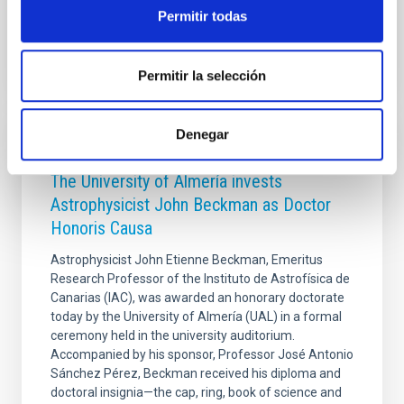
Advertised on
09/24/2025 - 17:00:31
Permitir todas
Permitir la selección
Denegar
PHOTOMONTAGE
The University of Almería invests
Astrophysicist John Beckman as Doctor
Honoris Causa
Astrophysicist John Etienne Beckman, Emeritus
Research Professor of the Instituto de Astrofísica de
Canarias (IAC), was awarded an honorary doctorate
today by the University of Almería (UAL) in a formal
ceremony held in the university auditorium.
Accompanied by his sponsor, Professor José Antonio
Sánchez Pérez, Beckman received his diploma and
doctoral insignia—the cap, ring, book of science and