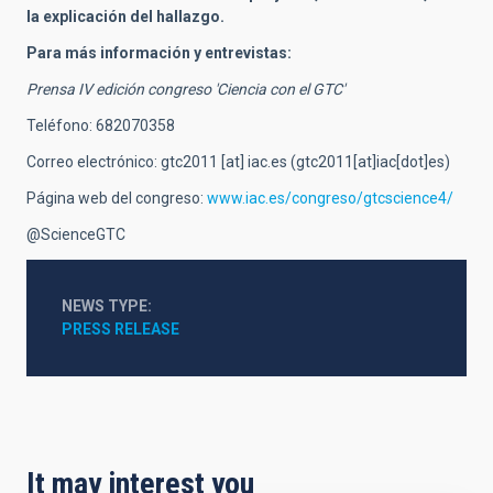
la explicación del hallazgo.
Para más información y entrevistas:
Prensa IV edición congreso 'Ciencia con el GTC'
Teléfono: 682070358
Correo electrónico:
gtc2011
[at]
iac.es
(gtc2011[at]iac[dot]es)
Página web del congreso:
www.iac.es/congreso/gtcscience4/
@ScienceGTC
NEWS TYPE
PRESS RELEASE
It may interest you