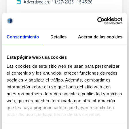
Advertised on
11/27/2025 - 15:45:28
Consentimiento
Detalles
Acerca de las cookies
PRESS RELEASE
The IAC is launching the NATE experiment
Esta página web usa cookies
in Palencia to coincide with the total solar
Las cookies de este sitio web se usan para personalizar
eclipse on 12 Augustwith the support of
el contenido y los anuncios, ofrecer funciones de redes
the Government of the Canary Islands
sociales y analizar el tráfico. Además, compartimos
información sobre el uso que haga del sitio web con
On 12 August, to mark the total eclipse that will be
nuestros partners de redes sociales, publicidad y análisis
visible across much of Spain, various towns in
web, quienes pueden combinarla con otra información
Palencia — including the capital, Frómista and Carrión
de los Condes — will host a series of observation and
que les haya proporcionado o que hayan recopilado a
outreach events bringing together scientists and
partir del uso que haya hecho de sus servicios.
students from Spain, Morocco and the United States.
This event will serve as a training exercise for the