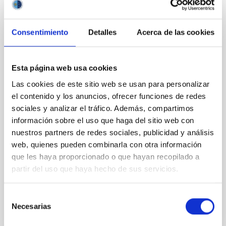
An asteroid has been named with after IAC
researcher Tania Le Pivert Jolivet
Consentimiento
Detalles
Acerca de las cookies
The International Astronomical Union (IAU) has
approved the naming of asteroid (20747)
Tanialepivert in honour of Tania Le Pivert Jolivet, a
Esta página web usa cookies
postdoctoral researcher at the Instituto de
Las cookies de este sitio web se usan para personalizar
Astrofísica de Canarias (IAC), for her contributions to
the study of primitive asteroids. The scientist thus
el contenido y los anuncios, ofrecer funciones de redes
joins the group of researchers affiliated with the IAC
sociales y analizar el tráfico. Además, compartimos
who have an asteroid named after them. Tania Le
información sobre el uso que haga del sitio web con
Pivert Jolivet, a postdoctoral researcher at the
nuestros partners de redes sociales, publicidad y análisis
Instituto de Astrofísica de Canarias (IAC), has been
web, quienes pueden combinarla con otra información
honoured with one of the most unique accolades a
que les haya proporcionado o que hayan recopilado a
person dedicated to the study of the Solar System
partir del uso que haya hecho de sus servicios.
Advertised on
07/21/2026 - 15:33:21
Selección
Necesarias
de
consentimiento