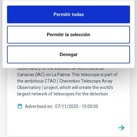
Roque de los Muchachos Observatory is
completed
Permitir todas
The four large sized telescopes of the CTAO on La
Palma reach a key milestone in their construction
Permitir la selección
The LST-2 telescope has successfully completed the
installation of its camera support structure (CSS),
making it the last of the four Large Sized Telescopes
Denegar
( LST ) to reach this important milestone in its
construction at the Roque de los Muchachos
Observatory of the Instituto de Astrofísica de
Canarias (IAC) on La Palma. This telescope is part of
the ambitious CTAO ( Cherenkov Telescope Array
Observatory ) project, which will create the world's
largest network of telescopes for the detection
Advertised on
07/11/2025 - 10:00:00