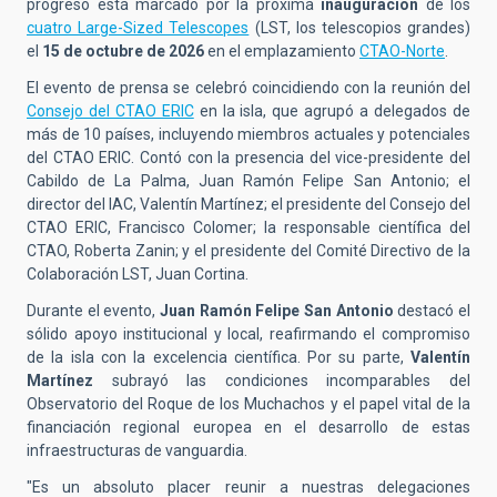
progreso está marcado por la próxima
inauguración
de los
cuatro Large-Sized Telescopes
(LST, los telescopios grandes)
el
15 de octubre de 2026
en el emplazamiento
CTAO-Norte
.
El evento de prensa se celebró coincidiendo con la reunión del
Consejo del CTAO ERIC
en la isla, que agrupó a delegados de
más de 10 países, incluyendo miembros actuales y potenciales
del CTAO ERIC. Contó con la presencia del v
ice-presidente
del
Cabildo de La Palma, Juan Ramón Felipe San Antonio; el
d
irector
del IAC, Valentín Martínez; el p
residente
del Consejo del
CTAO ERIC, Francisco Colomer; la r
esponsable
científica del
CTAO, Roberta Zanin; y el p
residente
del Comité Directivo de la
Colaboración LST, Juan Cortina.
Durante el evento,
Juan Ramón Felipe San Antonio
destacó el
sólido apoyo institucional y local, reafirmando el compromiso
de la isla con la excelencia científica. Por su parte,
Valentín
Martínez
subrayó las condiciones incomparables del
Observatorio del Roque de los Muchachos y el papel vital de la
financiación regional europea en el desarrollo de estas
infraestructuras de vanguardia.
"Es un absoluto placer reunir a nuestras delegaciones