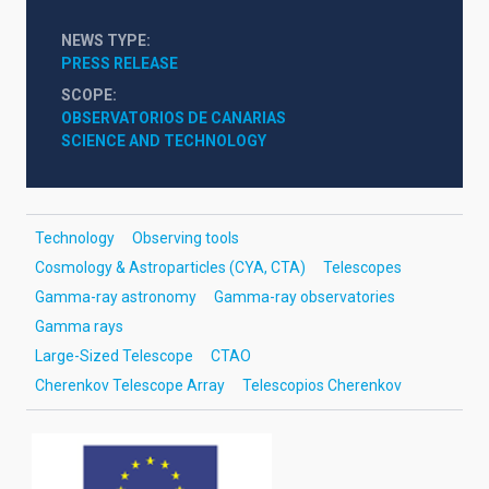
NEWS TYPE
PRESS RELEASE
SCOPE
OBSERVATORIOS DE CANARIAS
SCIENCE AND TECHNOLOGY
Technology
Observing tools
Cosmology & Astroparticles (CYA, CTA)
Telescopes
Gamma-ray astronomy
Gamma-ray observatories
Gamma rays
Large-Sized Telescope
CTAO
Cherenkov Telescope Array
Telescopios Cherenkov