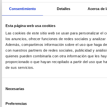
could culminate in an explosion visible
Consentimiento
Detalles
Acerca de l
from Earth
A greedy white dwarf star in our own Milky Way
galaxy is devouring its closest celestial companion at
Esta página web usa cookies
a rate never seen before, according to an
Las cookies de este sitio web se usan para personalizar el c
international study involving the Instituto de
los anuncios, ofrecer funciones de redes sociales y analizar e
Astrofisica de Canarias (IAC) and the University of La
Además, compartimos información sobre el uso que haga del
Laguna (ULL). The research, published in the journal
Monthly Notices of the Royal Astronomical Society ,
con nuestros partners de redes sociales, publicidad y anális
found the double star, named V Sagittae, is burning
quienes pueden combinarla con otra información que les ha
unusually bright as the super-dense white dwarf is
proporcionado o que hayan recopilado a partir del uso que 
gorging on its larger twin in a feeding frenzy. Experts
de sus servicios.
think the stars are locked in an "extraterrestrial
tango" as they orbit each other every
Selección
Advertised on
09/10/2025 - 07:00:00
Necesarias
de
consentimiento
Preferencias