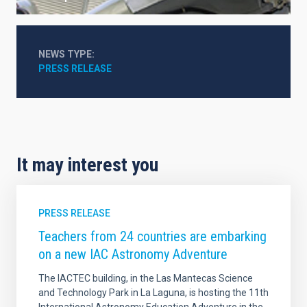
NEWS TYPE
PRESS RELEASE
It may interest you
PRESS RELEASE
Teachers from 24 countries are embarking
on a new IAC Astronomy Adventure
The IACTEC building, in the Las Mantecas Science
and Technology Park in La Laguna, is hosting the 11th
International Astronomy Education Adventure in the