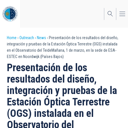
Skip
to
main
content
Breadcrumb
Home
Outreach
News
Presentación de los resultados del diseño,
integración y pruebas de la Estación Óptica Terrestre (OGS) instalada
en el Observatorio del TeideMañana, 1 de marzo, en la sede de ESA-
ESTEC en Noordwijk (Países Bajos)
Presentación de los
resultados del diseño,
integración y pruebas de la
Estación Óptica Terrestre
(OGS) instalada en el
Observatorio del