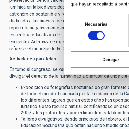
preservación de los valores culturales “Starlight”, seguida
que hayan recopilado a parti
lumínica en la biodiversidad y en el bienestar del ser huma
astronómico sostenible y respetuoso con el medio ambiente
Selección
dedicado a las nuevas tecnologías y a la iluminación intelig
Necesarias
de
repercute negativamente en el entorno. El último día, se pond
consentimiento
en centros educativos de La Isla, mesas redondas, así como
encuentro. Además, se establecerán una serie de grupos de
refuerce el mensaje de la Declaración Internacional Starligh
Actividades paralelas
Denegar
En torno al congreso, se van a desarrollar diversas activida
divulgar el derecho de la humanidad a disfrutar de unos ciel
Exposición de fotografías nocturnas de gran formato de
de todo el mundo, financiada por la Fundación de la C
los diferentes lugares que en estos años han apostado
turístico a este recurso natural, certificándose en ba
2007 y los protocolos y procedimientos establecidos p
Talleres divulgativos: desde principios de febrero, el
Educación Secundaria que están haciendo mediciones 