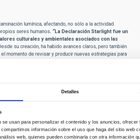
minación lumínica, afectando, no sólo a la actividad
os propios seres humanos
. “La Declaración Starlight fue un
valores culturales y ambientales asociados con las
esde su creación, ha habido avances claros, pero también
es el momento de revisar y producir nuevas estrategias para
ste congreso
“se trata de examinar los beneficios que
lantas, los animales, el bienestar de la gente, la cultura
z Espinosa. Por su parte, Antonia M. Varela, como
celebrar los X años de una iniciativa pionera en el mundo y
UNESCO, UNWTO o IAU, y recordó que
“en estos años se han
Detalles
n que, aunque relativamente joven, va alcanzando su
turales zonas protegidas desde donde descubrir las
s
b se usan para personalizar el contenido y los anuncios, ofrecer
sary of the Starlight Declaration” se divide en varias charlas
s, compartimos información sobre el uso que haga del sitio web 
tes perspectivas. La conferencia inaugural se centrará en la
 análisis web, quienes pueden combinarla con otra información q