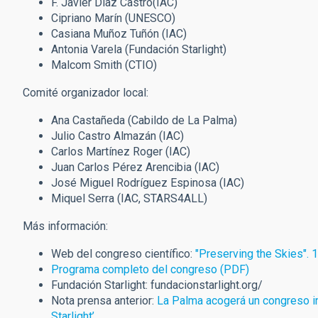
F. Javier Díaz Castro(IAC)
Cipriano Marín (UNESCO)
Casiana Muñoz Tuñón (IAC)
Antonia Varela (Fundación Starlight)
Malcom Smith (CTIO)
Comité organizador local:
Ana Castañeda (Cabildo de La Palma)
Julio Castro Almazán (IAC)
Carlos Martínez Roger (IAC)
Juan Carlos Pérez Arencibia (IAC)
José Miguel Rodríguez Espinosa (IAC)
Miquel Serra (IAC, STARS4ALL)
Más información:
Web del congreso científico:
"Preserving the Skies". 
Programa completo del congreso (PDF)
Fundación Starlight: fundacionstarlight.org/
Nota prensa anterior:
La Palma acogerá un congreso int
Starlight’