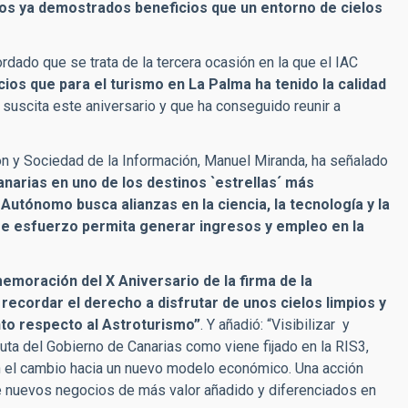
 los ya demostrados beneficios que un entorno de cielos
rdado que se trata de la tercera ocasión en la que el IAC
cios que para el turismo en La Palma ha tenido la calidad
 suscita este aniversario y que ha conseguido reunir a
ión y Sociedad de la Información, Manuel Miranda, ha señalado
Canarias en uno de los destinos `estrellas´ más
utónomo busca alianzas en la ciencia, la tecnología y la
se esfuerzo permita generar ingresos y empleo en la
emoración del X Aniversario de la firma de la
 recordar el derecho a disfrutar de unos cielos limpios y
nto respecto al Astroturismo”
. Y añadió: “Visibilizar y
ruta del Gobierno de Canarias como viene fijado en la RIS3,
 el cambio hacia un nuevo modelo económico. Una acción
de nuevos negocios de más valor añadido y diferenciados en