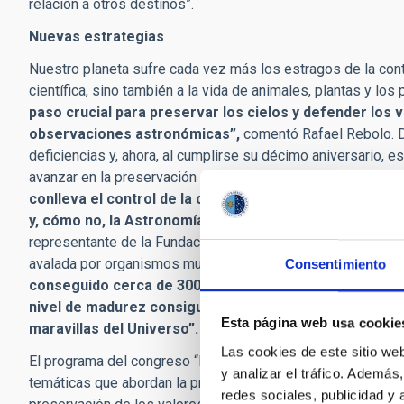
relación a otros destinos”.
Nuevas estrategias
Nuestro planeta sufre cada vez más los estragos de la conta
científica, sino también a la vida de animales, plantas y l
paso crucial para preservar los cielos y defender los 
observaciones astronómicas”,
comentó Rafael Rebolo. D
deficiencias y, ahora, al cumplirse su décimo aniversario, 
avanzar en la preservación del cielo oscuro. Por eso, en e
conlleva el control de la contaminación lumínica en las p
y, cómo no, la Astronomía”,
subrayó José Miguel Rodrígue
representante de la Fundación Starlight, se congratulaba de 
avalada por organismos mundiales tan importantes como 
Consentimiento
conseguido cerca de 300 adhesiones a esta Declaració
nivel de madurez consiguiendo de muchos espacios na
Esta página web usa cookie
maravillas del Universo”.
Las cookies de este sitio we
El programa del congreso “Preserving the Skies: 10th Anniver
y analizar el tráfico. Ademá
temáticas que abordan la protección del cielo desde diferen
redes sociales, publicidad y