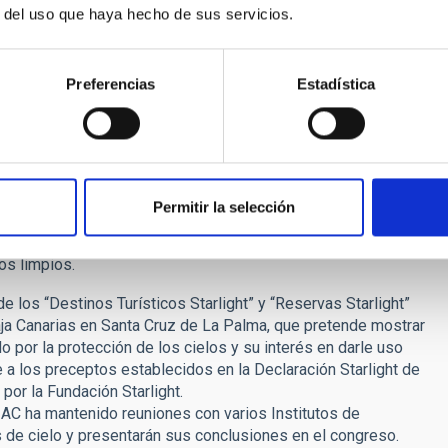
 de una ponencia sobre el impacto que tiene la contaminación
r del uso que haya hecho de sus servicios.
no, además de las vías para llevar a cabo un turismo
 nocturno. Relacionado con ello, habrá también un espacio
ente para controlar la luz de los núcleos urbanos que
Preferencias
Estadística
rá la vista en el futuro y se terminará la reunión con charlas
 una ponencia de clausura con las conclusiones finales del
 trabajo de los que se pretende que salga un texto que
t del año 2007.
Permitir la selección
des abiertas a todos los públicos con el fin de concienciar y
os limpios.
 los “Destinos Turísticos Starlight” y “Reservas Starlight”
aja Canarias en Santa Cruz de La Palma, que pretende mostrar
 por la protección de los cielos y su interés en darle uso
se a los preceptos establecidos en la Declaración Starlight de
or la Fundación Starlight.
 IAC ha mantenido reuniones con varios Institutos de
de cielo y presentarán sus conclusiones en el congreso.