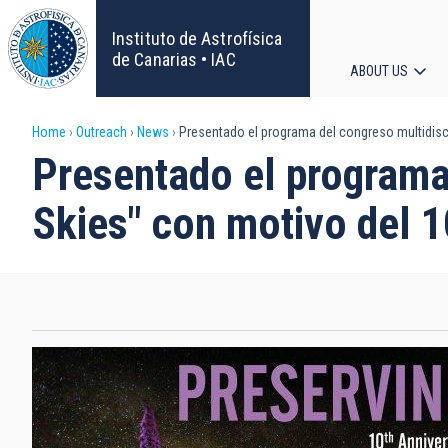
Skip
to
Instituto de Astrofísica
main
de Canarias • IAC
ABOUT US
content
Main
Breadcrumb
Home
Outreach
News
Presentado el programa del congreso multidiscip
navigat
Presentado el programa 
Skies" con motivo del 1