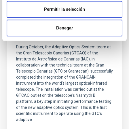
Permitir la selección
PRESS RELEASE
GRANCAIN, the first instrument to use the
Denegar
GTC's adaptive optics, is integrated into
the telescope
During October, the Adaptive Optics System team at
the Gran Telescopio Canarias (GTCAO) of the
Instituto de Astrofísica de Canarias (IAC), in
collaboration with the technical team at the Gran
Telescopio Canarias (GTC or Grantecan), successfully
completed the integration of the GRANCAIN
instrument into the world's largest optical-infrared
telescope. The installation was carried out at the
GTCAO outlet on the telescope's Nasmyth B
platform, a key step in initiating performance testing
of the new adaptive optics system. This is the first
scientific instrument to operate using the GTC's
adaptive