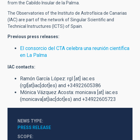
from the Cabildo Insular de la Palma.
The Observatories of the Instituto de Astrofísica de Canarias
(IAC) are part of the network of Singular Scientific and
Technical Instructures (ICTS) of Spain.
Previous press releases:
El consorcio del CTA celebra una reunión científica
en La Palma
IAC contacts:
Ramón García López:
rgl
[at]
iac.es
(rgl[at]iac[dot]es)
and +34922605386
Mónica Vázquez Acosta:
monicava
[at]
iac.es
(monicava[at]iac[dot]es)
and +34922605723
NEWS TYPE
PRESS RELEASE
SCOPE