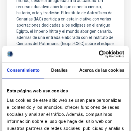
mundo, desde la antigüedad a la actualidad. Un
recurso educativo abierto que conecta ciencia,
historia, arte y tradición. El Instituto de Astrofísica de
Canarias (IAC) participa en esta iniciativa con varias
aportaciones dedicadas a los eclipses en el antiguo
Egipto, el Imperio hitita y el mundo aborigen canario,
además de una entrada elaborada con el Instituto de
Ciencias del Patrimonio (Incipit-CSIC) sobre el eclipse
asociado a la muerte del
Advertised on
06/18/2026 - 12:49:24
Consentimiento
Detalles
Acerca de las cookies
Esta página web usa cookies
Las cookies de este sitio web se usan para personalizar
PRESS RELEASE
el contenido y los anuncios, ofrecer funciones de redes
sociales y analizar el tráfico. Además, compartimos
El IAC celebra la XVII edición del “Día de
información sobre el uso que haga del sitio web con
Nuestra Ciencia”, un encuentro interno
nuestros partners de redes sociales, publicidad y análisis