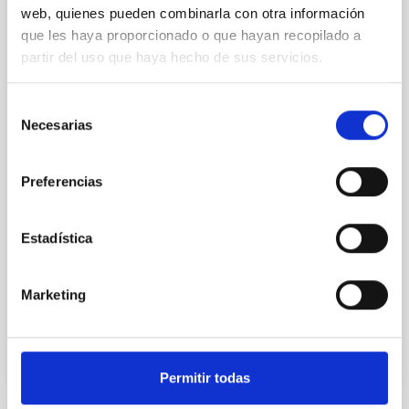
para compartir avances científicos y
web, quienes pueden combinarla con otra información
tecnológicos
que les haya proporcionado o que hayan recopilado a
partir del uso que haya hecho de sus servicios.
El Instituto de Astrofísica de Canarias reúne a su
personal investigador y técnico para presentar los
resultados más destacados del último año y abordar
Selección
los retos científicos de la próxima década El Instituto
Necesarias
de
de Astrofísica de Canarias (IAC) ha celebrado hoy la
consentimiento
XVII edición del “Día de Nuestra Ciencia”, un
encuentro anual de carácter interno que ha reunido a
Preferencias
personal investigador, técnico y de apoyo a la
investigación en la sede de IACTEC, en La Laguna. La
jornada se ha consolidado como un espacio para
Estadística
compartir los avances científicos y tecnológicos más
relevantes desarrollados en el último
Marketing
Advertised on
06/02/2026 - 12:16:35
Permitir todas