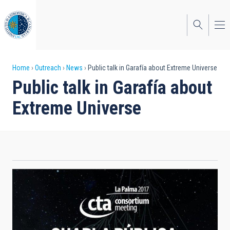
Skip
to
main
content
Breadcrumb
Home
Outreach
News
Public talk in Garafía about Extreme Universe
Public talk in Garafía about
Extreme Universe