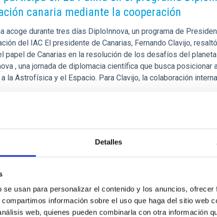
ación canaria mediante la cooperación
a acoge durante tres días DiploInnova, un programa de Presiden
ación del IAC El presidente de Canarias, Fernando Clavijo, resal
l papel de Canarias en la resolución de los desafíos del planeta
ova , una jornada de diplomacia científica que busca posicionar a
a la Astrofísica y el Espacio. Para Clavijo, la colaboración intern
rtised on
09/26/2025 - 16:44:31
Detalles
s
RELEASE
b se usan para personalizar el contenido y los anuncios, ofrecer
C y SEO/BirdLife Canarias organizan una confe
s, compartimos información sobre el uso que haga del sitio web 
minación lumínica
 análisis web, quienes pueden combinarla con otra información q