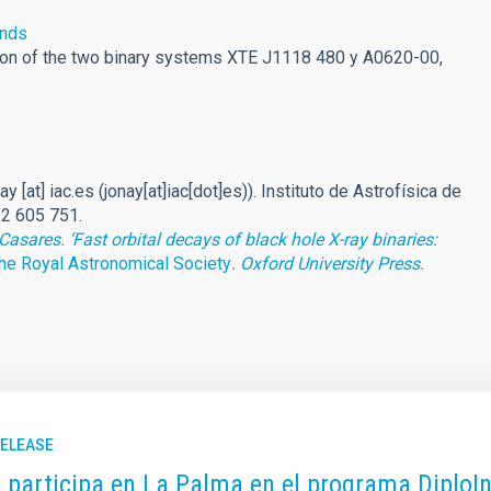
onds
tion of the two binary systems XTE J1118 480 y A0620-00,
nay
[at]
iac.es
(jonay[at]iac[dot]es)
). Instituto de Astrofísica de
22 605 751.
 Casares.
‘Fast orbital decays of black
hole X-ray binaries:
he Royal Astronomical Society
. Oxford University Press.
RELEASE
C participa en La Palma en el programa DiploIn