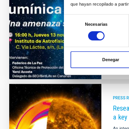
que hayan recopilado a parti
Especial
la biodi
Selección
Lumínica
Necesarias
de
archipié
consentimiento
desgrana
Adve
Denegar
PRESS 
Resea
a key
An inte