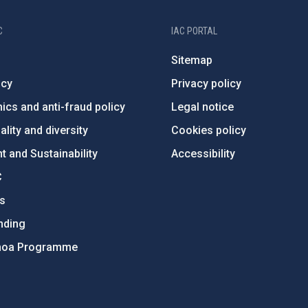
C
IAC PORTAL
Sitemap
ncy
Privacy policy
ics and anti-fraud policy
Legal notice
lity and diversity
Cookies policy
 and Sustainability
Accessibility
C
ts
nding
hoa Programme
s