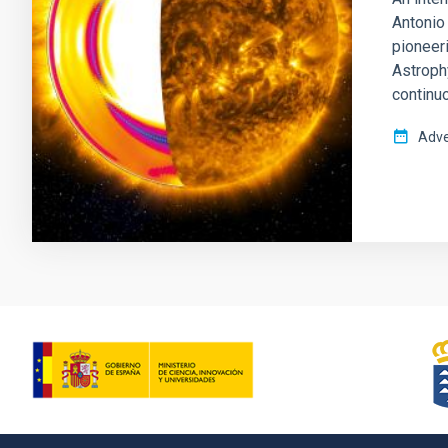
Antonio 
pioneeri
Astrophy
continu
Adve