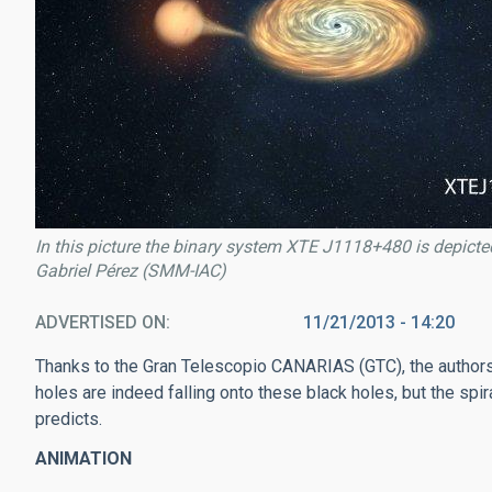
In this picture the binary system XTE J1118+480 is depicted,
Gabriel Pérez (SMM-IAC)
ADVERTISED ON
11/21/2013 - 14:20
Thanks to the Gran Telescopio CANARIAS (GTC), the authors
holes are indeed falling onto these black holes, but the spi
predicts.
ANIMATION