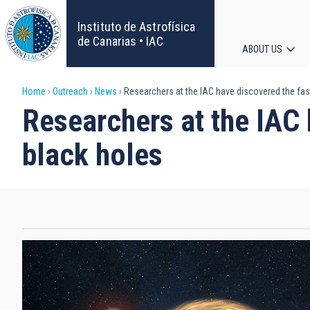
Skip
to
Instituto de Astrofísica
main
de Canarias • IAC
ABOUT US
content
Main
Breadcrumb
Home
Outreach
News
Researchers at the IAC have discovered the fast 
navigat
Researchers at the IAC h
black holes