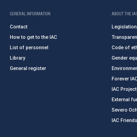
GENERAL INFORMATION
ABOUT THE IA
Contact
Legislation
How to get to the IAC
Transpare
List of personnel
Code of eth
Library
Gender equa
General register
Environment
Forever IA
IAC Projec
External fu
Severo Oc
IAC Friend