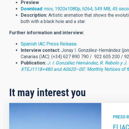
Preview
Download:
mov, 1920x1080p, h264, 549 MB, 45 sec
Description:
Artistic animation that shows the evolu
both with a black hole and a star.
Further information and interview:
Spanish IAC Press Release
Interview contact:
Jonay I. González-Hernández (
jo
Canarias (IAC): (+34) 627 890 790 / 922 605 200 / 9
Publication:
J. I. González Hernández, R. Rebolo y J.
XTEJ1118+480 and A0620–00’.
Monthly Notices of t
It may interest you
PRESS 
El IA