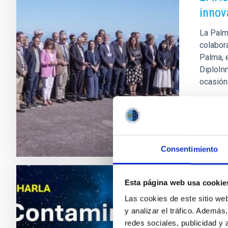
innov
La Palm
colabor
Palma, e
DiploInn
ocasión 
Adve
Consentimiento
Esta página web usa cookie
PRESS 
Las cookies de este sitio we
El IA
y analizar el tráfico. Ademá
conta
redes sociales, publicidad y