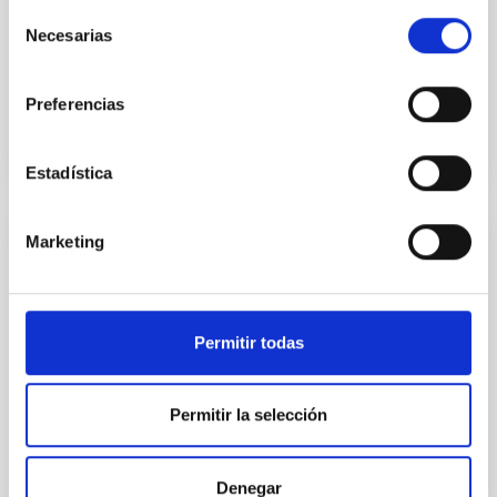
Selección
programa será nuestro vecindario: el Sistema Solar,
Necesarias
de la mano del
de
consentimiento
Advertised on
11/21/2025 - 10:38:03
Preferencias
Estadística
Marketing
PRESS RELEASE
El MCC acerca la ciencia accesible con la
ponencia ‘Los sonidos de las estrellas’
Permitir todas
El Museo de Ciencia y el Cosmos (MCC),
perteneciente al Organismo Autónomo de Museos y
Centros (OAMC), se convierte este mes en el
Permitir la selección
escenario de una experiencia astronómica accesible.
El próximo jueves 26 de febrero a las 17:00 horas, el
doctor Enrique Pérez Montero impartirá la
Denegar