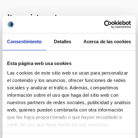
It may interest you
PHOTOMONTAGE
Consentimiento
Detalles
Acerca de las cookies
La defensa planetaria será el tema central
del Programa de La Radio Canaria
Esta página web usa cookies
'Soñando Estrellas'
Las cookies de este sitio web se usan para personalizar
El programa de divulgación científica del Instituto de
el contenido y los anuncios, ofrecer funciones de redes
Astrofísica de Canarias (IAC) en La Radio Canaria,
sociales y analizar el tráfico. Además, compartimos
"Soñando Estrellas", emitirá su próximo episodio este
información sobre el uso que haga del sitio web con
viernes, 21 de noviembre, a las 22:30 horas. El
nuestros partners de redes sociales, publicidad y análisis
espacio, de 30 minutos de duración, está dirigido y
presentado por Verónica Martín, jefa de la Unidad de
web, quienes pueden combinarla con otra información
Comunicación y Cultura Científica (UC3) del IAC, con
que les haya proporcionado o que hayan recopilado a
el objetivo de acercar la Astrofísica, la labor del IAC y
partir del uso que haya hecho de sus servicios.
la de los Observatorios de Canarias a la audiencia
general de una manera accesible. El tema central del