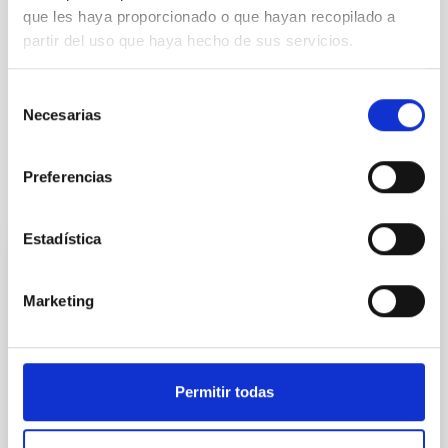
que les haya proporcionado o que hayan recopilado a
partir del uso que haya hecho de sus servicios.
Outreach
Solar Physics (FS)
Selección
Solar astronomy
Solar activity
Necesarias
de
consentimiento
Preferencias
It may interest you
Estadística
PRESS RELEASE
Marketing
The IAC promotes training in quantum
communications within the framework of
the CELESTE project
Permitir todas
The course, taught by Hannah Thiel, a researcher at
the Vigo Quantum Communication Center, brought
Institute staff together around the foundations,