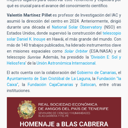
qué es crucial para el avance del conocimiento científico.
Valentín Martínez Pillet
es profesor de Investigación del IAC y
asumió la dirección del centro en 2024. Anteriormente, dirigió
durante una década el
National Solar Observatory
(NSO) en
Estados Unidos, donde supervisó la construcción del
telescopio
solar Daniel K. Inouye
en Hawái, el más grande del mundo. Con
más de 140 trabajos publicados, ha liderado instrumentos clave
en misiones espaciales como
Solar Orbiter
(ESA/NASA) y el
telescopio
Sunrise
. Además, ha presidido la '
División E: Sol y
Heliosfera
' de la
Unión Astronómica Internacional
.
El acto cuenta con la colaboración del
Gobierno de Canarias
, el
Ayuntamiento de San Cristóbal de La Laguna
, la
Fundación "la
Caixa"
, la
Fundación CajaCanarias
y
Satocan
, entre otras
instituciones.