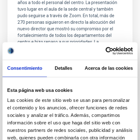
años a todo el personal del centro. La presentación
tuvo lugar en el aula de la sede central y también
pudo seguirse a través de Zoom. En total, más de
270 personas siguieron en directo la alocución del
nuevo director que mostró su compromiso por el
fortalecimiento de todos los departamentos del
centro e hizo repaso a sus prioridades. La
presentación del director estará disponible en la
intranet del IAC y tal como Martínez Pillet indicó,
Advertised on
07/03/2024 - 10:10
Consentimiento
Detalles
Acerca de las cookies
Esta página web usa cookies
Las cookies de este sitio web se usan para personalizar
el contenido y los anuncios, ofrecer funciones de redes
sociales y analizar el tráfico. Además, compartimos
NEWS TYPE
PRESS RELEASE
información sobre el uso que haga del sitio web con
nuestros partners de redes sociales, publicidad y análisis
SCOPE
OUTREACH
web, quienes pueden combinarla con otra información