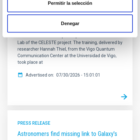
Permitir la selección
applications and technological challenges of
quantum communications and quantum key
distribution. The Instituto de Astrofísica de Canarias
(IAC) held a specialised course on quantum
Denegar
communications on 28 and 29 July, organised at the
invitation of the Free Space Optics Communications
Lab of the CELESTE project. The training, delivered by
researcher Hannah Thiel, from the Vigo Quantum
Communication Center at the Universidad de Vigo,
took place at
Advertised on
07/30/2026 - 15:01:01
PRESS RELEASE
Astronomers find missing link to Galaxy's