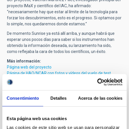
proyecto IMaX y científico del IAC, ha afirmado:
“necesariamente hay que estar al límite de la tecnología para
forzar los descubrimientos, esto es el progreso. Si optamos por
lo simple, nos quedaremos donde estamos.”
De momento Sunrise ya está allí arriba, y aunque habrá que
esperar unos pocos días para saber si los instrumentos han
obtenido la información deseada, su lanzamiento ha sido,
como reflejaba la cara de todos los científicos, un éxito.
Más información:
Página web del proyecto
Página de HAO/NCAR con fotos y vídeos del vuelo de test
NASA
y
Esrange
Artículo:
Cinco días en globo
Consentimiento
Detalles
Acerca de las cookies
Vídeos del lanzamiento de Sunrise en youtube:
http://www.youtube.com/watch?v=PFRGqR2kJMQ
http://www.youtube.com/watch?v=pX95h5r8Xwg
Esta página web usa cookies
Más imágenes y vídeos en alta resolución del lanzamiento
Las cookies de este sitio web se usan para personalizar