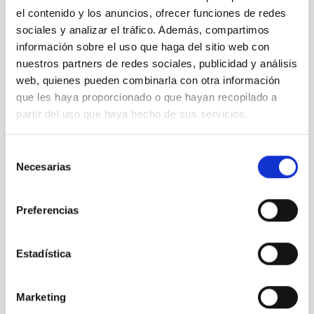
de Sunrise:
el contenido y los anuncios, ofrecer funciones de redes
sociales y analizar el tráfico. Además, compartimos
Centro Espacial Esrange
información sobre el uso que haga del sitio web con
En su utilización, añadir siempre los créditos siguientes: autor
nuestros partners de redes sociales, publicidad y análisis
(si especificado)/SCS
web, quienes pueden combinarla con otra información
Contacto:
que les haya proporcionado o que hayan recopilado a
Annia Domènech
partir del uso que haya hecho de sus servicios.
Teléfono: 004698072260 / 0033670505630
Correo electrónico:
annia
[at]
iac.es
(annia[at]iac[dot]es)
/
annia
Selección
[at]
caosyciencia.com
(annia[at]caosyciencia[dot]com)
Necesarias
de
consentimiento
NEWS TYPE
Preferencias
PRESS RELEASE
Estadística
Marketing
It may interest you