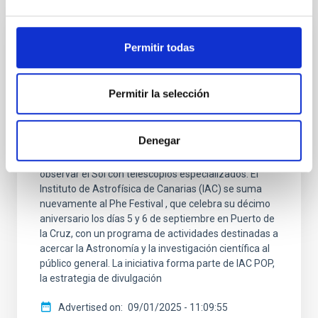
Permitir todas
PRESS RELEASE
El IAC vuelve a acercar el Universo al
público del Phe Festival
Permitir la selección
El IAC colabora por segundo año consecutivo con el
festival de música y tendencias de Puerto de la Cruz
Denegar
con actividades gratuitas que permitirán a los
asistentes descubrir el Observatorio del Teide y
observar el Sol con telescopios especializados. El
Instituto de Astrofísica de Canarias (IAC) se suma
nuevamente al Phe Festival , que celebra su décimo
aniversario los días 5 y 6 de septiembre en Puerto de
la Cruz, con un programa de actividades destinadas a
acercar la Astronomía y la investigación científica al
público general. La iniciativa forma parte de IAC POP,
la estrategia de divulgación
Advertised on
09/01/2025 - 11:09:55