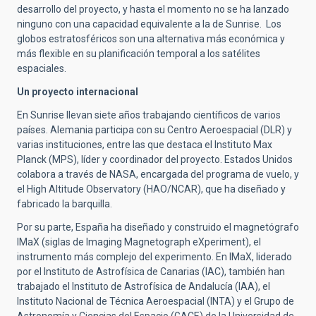
desarrollo del proyecto, y hasta el momento no se ha lanzado
ninguno con una capacidad equivalente a la de Sunrise. Los
globos estratosféricos son una alternativa más económica y
más flexible en su planificación temporal a los satélites
espaciales.
Un proyecto internacional
En Sunrise llevan siete años trabajando científicos de varios
países. Alemania participa con su Centro Aeroespacial (DLR) y
varias instituciones, entre las que destaca el Instituto Max
Planck (MPS), líder y coordinador del proyecto. Estados Unidos
colabora a través de NASA, encargada del programa de vuelo, y
el High Altitude Observatory (HAO/NCAR), que ha diseñado y
fabricado la barquilla.
Por su parte, España ha diseñado y construido el magnetógrafo
IMaX (siglas de Imaging Magnetograph eXperiment), el
instrumento más complejo del experimento. En IMaX, liderado
por el Instituto de Astrofísica de Canarias (IAC), también han
trabajado el Instituto de Astrofísica de Andalucía (IAA), el
Instituto Nacional de Técnica Aeroespacial (INTA) y el Grupo de
Astronomía y Ciencias del Espacio (GACE) de la Universidad de